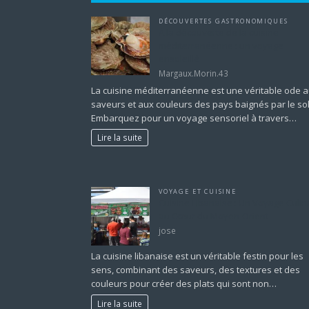
DÉCOUVERTES GASTRONOMIQUES
À la découverte de la cuisine
méditerranéenne : un voyage
ensoleillé
Margaux.Morin.43
La cuisine méditerranéenne est une véritable ode 
saveurs et aux couleurs des pays baignés par le sole
Embarquez pour un voyage sensoriel à travers…
Lire la suite
VOYAGE ET CUISINE
Cuisine Libanaise : Un Voyage Culin
au Cœur du Moyen-Orient
jose
La cuisine libanaise est un véritable festin pour les
sens, combinant des saveurs, des textures et des
couleurs pour créer des plats qui sont non…
Lire la suite