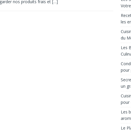
garder nos produits frais et
[…]
Votre
Recet
les e
Cuisi
du M
Les B
Culin
Condi
pour 
Secre
un gr
Cuisi
pour 
Les b
arom
Le Pl