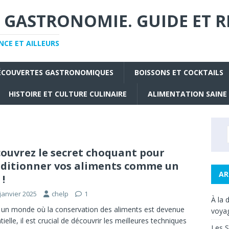
 GASTRONOMIE. GUIDE ET R
CE ET AILLEURS
ÉCOUVERTES GASTRONOMIQUES
BOISSONS ET COCKTAILS
HISTOIRE ET CULTURE CULINAIRE
ALIMENTATION SAINE
ouvrez le secret choquant pour
ditionner vos aliments comme un
AR
 !
janvier 2025
chelp
1
À la 
un monde où la conservation des aliments est devenue
voyag
tielle, il est crucial de découvrir les meilleures techniques
Les S