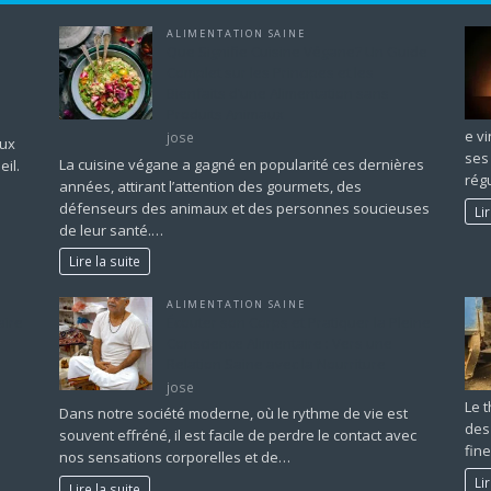
ALIMENTATION SAINE
Que Signifie Cuisine Végane? Un Guide
Complet sur les Principes et les
Bienfaits d’une Alimentation sans
Produits Animaux
e v
jose
aux
ses
La cuisine végane a gagné en popularité ces dernières
il.
régu
années, attirant l’attention des gourmets, des
défenseurs des animaux et des personnes soucieuses
Li
de leur santé.…
Lire la suite
ALIMENTATION SAINE
aire
Écouter son Corps et Pratiquer la Pleine
Conscience Alimentaire : Vers une
Relation Saine avec la Nourriture
jose
Le 
Dans notre société moderne, où le rythme de vie est
des 
souvent effréné, il est facile de perdre le contact avec
fin
nos sensations corporelles et de…
Li
Lire la suite