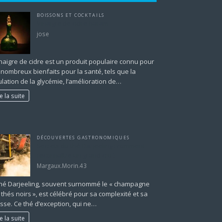
BOISSONS ET COCKTAILS
Vinaigre de cidre haram
jose
inaigre de cidre est un produit populaire connu pour
 nombreux bienfaits pour la santé, tels que la
lation de la glycémie, l’amélioration de…
re la suite
DÉCOUVERTES GASTRONOMIQUES
Secrets du thé Darjeeling : comment
reconnaître un grand cru ?
Margaux.Morin.43
thé Darjeeling, souvent surnommé le « champagne
thés noirs », est célébré pour sa complexité et sa
esse. Ce thé d’exception, qui ne…
re la suite