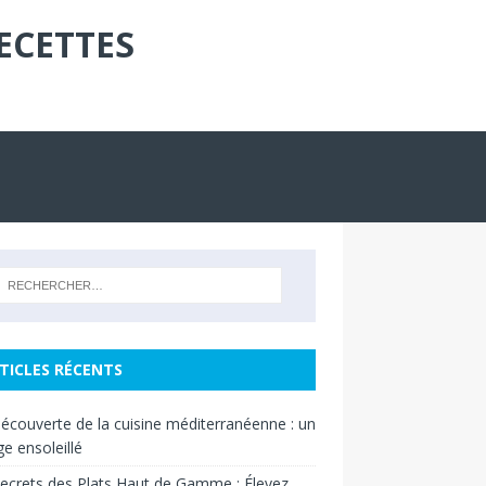
ECETTES
TICLES RÉCENTS
découverte de la cuisine méditerranéenne : un
e ensoleillé
ecrets des Plats Haut de Gamme : Élevez