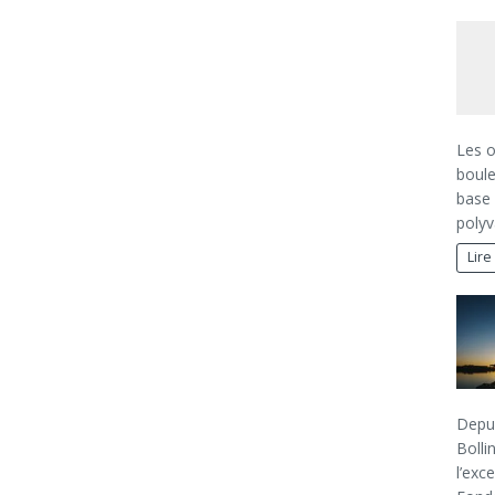
Les o
boule
base 
polyv
Lire
Depui
Bolli
l’exc