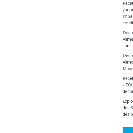
Recet
yaour
Impac
condi
Décou
Alime
sans 
Décou
Alime
Moyen
Recet
- ZOU
décou
Explo
des 
des p