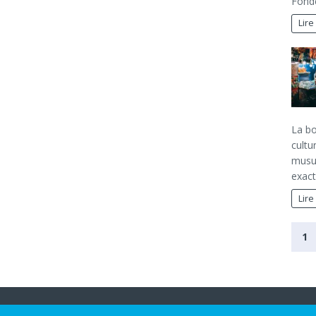
Fondé
Lire
La bo
cultu
musul
exac
Lire
1