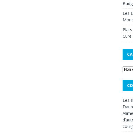
Budge
Les É
Mon
Plats
Cure 
CA
CO
Les I
Dauph
Alime
d’aut
cour