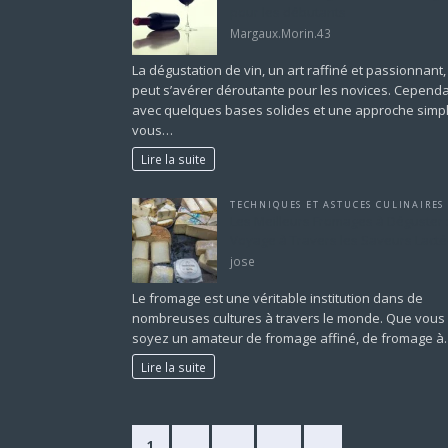
pour les débutants
Margaux.Morin.43
La dégustation de vin, un art raffiné et passionnant,
peut s’avérer déroutante pour les novices. Cependa
avec quelques bases solides et une approche simpl
vous…
Lire la suite
TECHNIQUES ET ASTUCES CULINAIRES
Les Meilleurs Fromages à Déguster 
Voyage à Travers les Saveurs Lact
jose
Le fromage est une véritable institution dans de
nombreuses cultures à travers le monde. Que vous
soyez un amateur de fromage affiné, de fromage 
Lire la suite
1
2
…
11
»