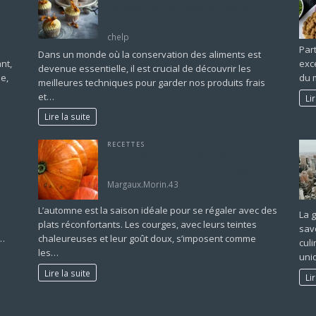
conditionner vos aliments comme un
pro !
chelp
Par
Dans un monde où la conservation des aliments est
nt,
exc
devenue essentielle, il est crucial de découvrir les
e,
du 
meilleures techniques pour garder nos produits frais
et…
Li
Lire la suite
RECETTES
: Un
Cuisine d’automne : 10 recettes
ées
réconfortantes à base de courge
Margaux.Morin.43
L’automne est la saison idéale pour se régaler avec des
La 
plats réconfortants. Les courges, avec leurs teintes
sav
à…
chaleureuses et leur goût doux, s’imposent comme
cul
les…
uni
Lire la suite
Li