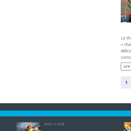
Le th
« cha
délic
cons
Lire
1
NON CLASSÉ
uide
Découvrez le secret choquant pour