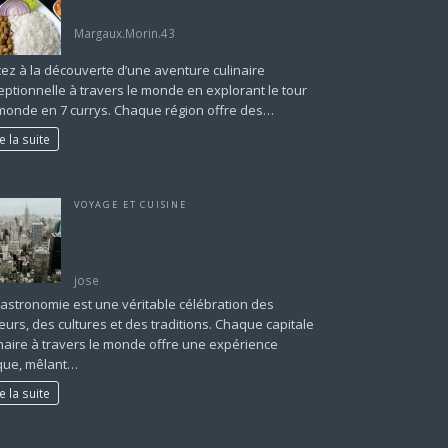
des saveurs uniques
Margaux.Morin.43
tez à la découverte d’une aventure culinaire
eptionnelle à travers le monde en explorant le tour
monde en 7 currys. Chaque région offre des…
re la suite
VOYAGE ET CUISINE
Découvrir les Plus Grandes Capitales
du Goût Culinaire : Un Voyage
Gourmand à Travers le Monde
jose
gastronomie est une véritable célébration des
eurs, des cultures et des traditions. Chaque capitale
inaire à travers le monde offre une expérience
que, mêlant…
re la suite