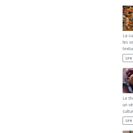
La cu
les s
textur
Lire
Le th
un vé
cultu
Lire