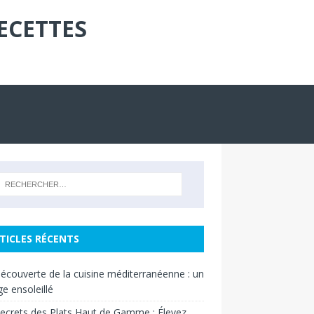
ECETTES
TICLES RÉCENTS
découverte de la cuisine méditerranéenne : un
e ensoleillé
ecrets des Plats Haut de Gamme : Élevez