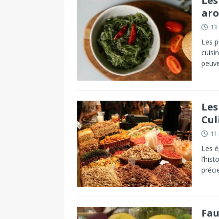
Les
ar
13
Les p
cuisi
peuve
Les
Cul
11
Les é
l’his
préci
Fau