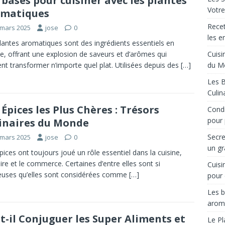
 bases pour cuisiner avec les plantes
Votre
omatiques
Recet
 mars 2025
jose
0
les e
lantes aromatiques sont des ingrédients essentiels en
Cuisi
ne, offrant une explosion de saveurs et d’arômes qui
du M
nt transformer n’importe quel plat. Utilisées depuis des
[…]
Les B
Culin
 Épices les Plus Chères : Trésors
Condi
pour 
inaires du Monde
Secre
 mars 2025
jose
0
un gr
pices ont toujours joué un rôle essentiel dans la cuisine,
toire et le commerce. Certaines d’entre elles sont si
Cuisi
euses qu’elles sont considérées comme
[…]
pour 
Les b
arom
t-il Conjuguer les Super Aliments et
Le Pl