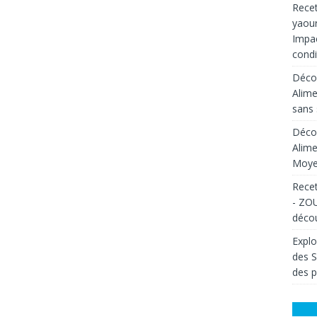
Recet
yaour
Impac
condi
Décou
Alime
sans 
Décou
Alime
Moyen
Recet
- ZOU
décou
Explo
des 
des p