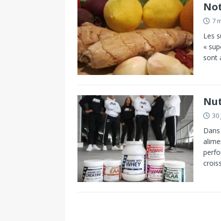
Not
7 
Les s
« sup
sont 
Nut
30 
Dans 
alime
perfo
croi