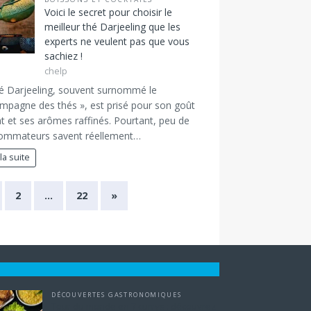
Voici le secret pour choisir le
meilleur thé Darjeeling que les
experts ne veulent pas que vous
sachiez !
chelp
é Darjeeling, souvent surnommé le
mpagne des thés », est prisé pour son goût
at et ses arômes raffinés. Pourtant, peu de
ommateurs savent réellement…
 la suite
2
…
22
»
DÉCOUVERTES GASTRONOMIQUES
Tour du monde en 7 currys : découvrez