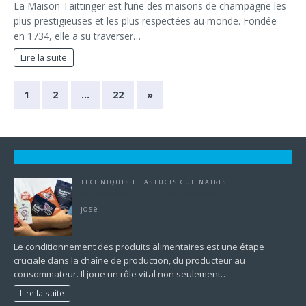
La Maison Taittinger est l’une des maisons de champagne les
plus prestigieuses et les plus respectées au monde. Fondée
en 1734, elle a su traverser…
Lire la suite
1
2
…
22
»
TECHNIQUES ET ASTUCES CULINAIRES
conditionner un produit alimentaire
jose
Le conditionnement des produits alimentaires est une étape
cruciale dans la chaîne de production, du producteur au
consommateur. Il joue un rôle vital non seulement…
Lire la suite