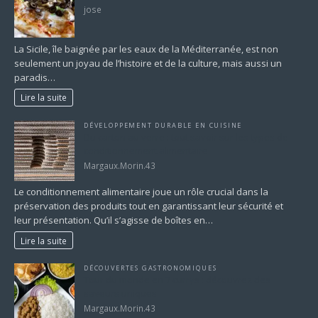
jose
La Sicile, île baignée par les eaux de la Méditerranée, est non
seulement un joyau de l’histoire et de la culture, mais aussi un
paradis…
Lire la suite
DÉVELOPPEMENT DURABLE EN CUISINE
Du carton au verre : tout savoir sur les types de
conditionnement alimentaire
Margaux.Morin.43
Le conditionnement alimentaire joue un rôle crucial dans la
préservation des produits tout en garantissant leur sécurité et
leur présentation. Qu’il s’agisse de boîtes en…
Lire la suite
DÉCOUVERTES GASTRONOMIQUES
Tour du monde en 7 currys : découvrez des
saveurs uniques
Margaux.Morin.43