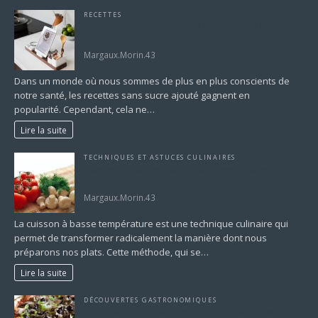
RECETTES
Recettes sans sucre ajouté mais pleines de
saveurs
Margaux.Morin.43
Dans un monde où nous sommes de plus en plus conscients de
notre santé, les recettes sans sucre ajouté gagnent en
popularité. Cependant, cela ne…
Lire la suite
TECHNIQUES ET ASTUCES CULINAIRES
Comment maîtriser l’art de la cuisson basse
température
Margaux.Morin.43
La cuisson à basse température est une technique culinaire qui
permet de transformer radicalement la manière dont nous
préparons nos plats. Cette méthode, qui se…
Lire la suite
DÉCOUVERTES GASTRONOMIQUES
Découverte des saveurs de la cuisine sicilienne