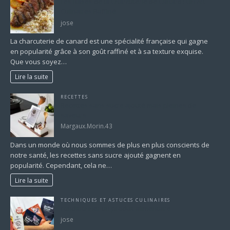
Les Bases de la Charcuterie de Canard : Un Art
Culinaires Raffiné
jose
La charcuterie de canard est une spécialité française qui gagne
en popularité grâce à son goût raffiné et à sa texture exquise.
Que vous soyez…
Lire la suite
RECETTES
Recettes sans sucre ajouté mais pleines de
saveurs
Margaux.Morin.43
Dans un monde où nous sommes de plus en plus conscients de
notre santé, les recettes sans sucre ajouté gagnent en
popularité. Cependant, cela ne…
Lire la suite
TECHNIQUES ET ASTUCES CULINAIRES
conditionner un produit alimentaire
jose