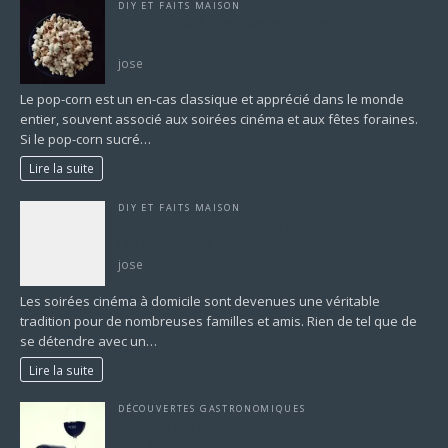
DIY ET FAITS MAISON
Pop-Corn Salé : Recettes et Astuces pour un
Encas Savoureux
jose
Le pop-corn est un en-cas classique et apprécié dans le monde
entier, souvent associé aux soirées cinéma et aux fêtes foraines.
Si le pop-corn sucré…
Lire la suite
DIY ET FAITS MAISON
Popcorn et Soirées Cinéma Réussies à Domicile :
Le Guide Ultime
jose
Les soirées cinéma à domicile sont devenues une véritable
tradition pour de nombreuses familles et amis. Rien de tel que de
se détendre avec un…
Lire la suite
DÉCOUVERTES GASTRONOMIQUES
Initiation à la dégustation de vin : guide pour les
débutants