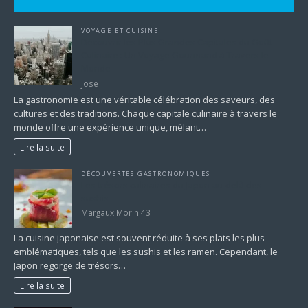
VOYAGE ET CUISINE
Découvrir les Plus Grandes Capitales du Goût
Culinaire : Un Voyage Gourmand à Travers le
Monde
jose
La gastronomie est une véritable célébration des saveurs, des
cultures et des traditions. Chaque capitale culinaire à travers le
monde offre une expérience unique, mêlant…
Lire la suite
DÉCOUVERTES GASTRONOMIQUES
Les trésors culinaires du Japon au-delà des
sushis
Margaux.Morin.43
La cuisine japonaise est souvent réduite à ses plats les plus
emblématiques, tels que les sushis et les ramen. Cependant, le
Japon regorge de trésors…
Lire la suite