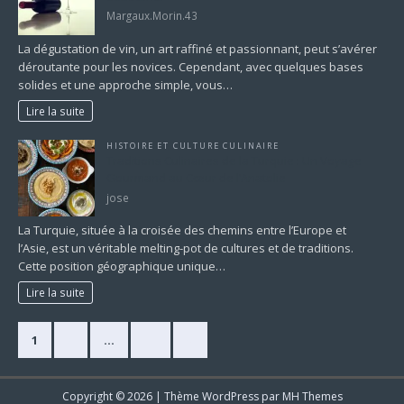
Margaux.Morin.43
La dégustation de vin, un art raffiné et passionnant, peut s’avérer
déroutante pour les novices. Cependant, avec quelques bases
solides et une approche simple, vous…
Lire la suite
HISTOIRE ET CULTURE CULINAIRE
Traditions Culinaires de la Turquie : Un Voyage
Gourmand au Cœur de l’Anatolie
jose
La Turquie, située à la croisée des chemins entre l’Europe et
l’Asie, est un véritable melting-pot de cultures et de traditions.
Cette position géographique unique…
Lire la suite
1
2
…
11
»
Copyright © 2026 | Thème WordPress par
MH Themes