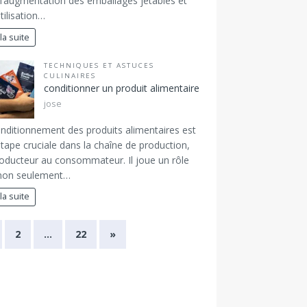
l’augmentation des emballages jetables et
utilisation…
 la suite
TECHNIQUES ET ASTUCES
CULINAIRES
conditionner un produit alimentaire
jose
nditionnement des produits alimentaires est
tape cruciale dans la chaîne de production,
oducteur au consommateur. Il joue un rôle
 non seulement…
 la suite
2
…
22
»