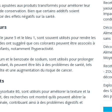
Recet
s ajoutées aux produits transformés pour améliorer leur
yaour
 de conservation. Bien que certains additifs soient
Impac
r des effets négatifs sur la santé.
condi
urs
Décou
Alime
, le jaune 5 et le bleu 1, sont souvent utilisés pour rendre les
sans 
udes ont suggéré que ces colorants peuvent être associés à
Décou
ants, notamment l’hyperactivité.
Alime
Moyen
um et le benzoate de sodium, sont utilisés pour prolonger
ant, ils peuvent être liés à des problèmes de santé, tels
Recet
ête et une augmentation du risque de cancer.
- ZOU
décou
ts
Explo
des 
olysorbate 80, sont utilisés pour améliorer la texture et la
des p
, des recherches ont montré qu’ils peuvent altérer la
stinale, contribuant ainsi à des problèmes digestifs et