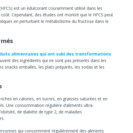
 (HFCS) est un édulcorant couramment utilisé dans les
e coût. Cependant, des études ont montré que le HFCS peut
oliques en perturbant le métabolisme du fructose dans le
rmés
duits alimentaires qui ont subi des transformations
vent des ingrédients qui ne sont pas présents dans les
es snacks emballés, les plats préparés, les sodas et les
s
iches en calories, en sucres, en graisses saturées et en
ls. Une consommation régulière d’aliments ultra-
’obésité, de diabète de type 2, de maladies
rs.
ersonnes qui consomment régulièrement des aliments