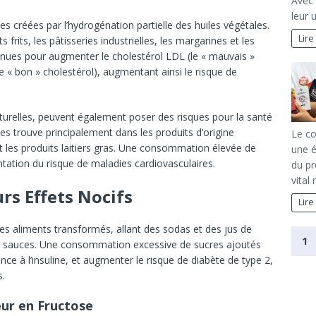
Avec 
leur 
les créées par l’hydrogénation partielle des huiles végétales.
Lire
frits, les pâtisseries industrielles, les margarines et les
nnues pour augmenter le cholestérol LDL (le « mauvais »
le « bon » cholestérol), augmentant ainsi le risque de
aturelles, peuvent également poser des risques pour la santé
s trouve principalement dans les produits d’origine
Le co
et les produits laitiers gras. Une consommation élevée de
une é
tation du risque de maladies cardiovasculaires.
du pr
vital
urs Effets Nocifs
Lire
s aliments transformés, allant des sodas et des jus de
1
aux sauces. Une consommation excessive de sucres ajoutés
nce à l’insuline, et augmenter le risque de diabète de type 2,
s.
eur en Fructose