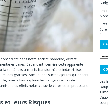
Budge
Les É
Mon
Plats
Cure 
CA
 prépondérante dans notre société moderne, offrant
imentaires variés. Cependant, derrière cette apparente
CO
ur la santé. Les aliments transformés et industrialisés
urs, des graisses trans, et des sucres ajoutés qui posent
ticle, nous allons explorer les dangers cachés de
Les I
examinant les effets néfastes sur le corps et en proposant
Dauph
Alime
d’aut
s et leurs Risques
cour