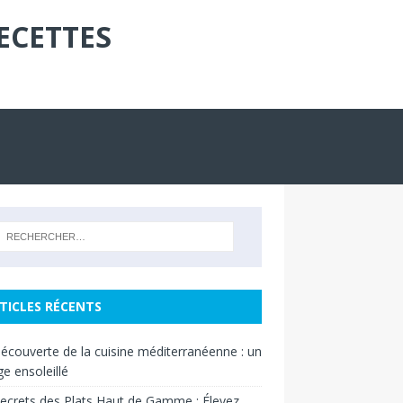
ECETTES
TICLES RÉCENTS
découverte de la cuisine méditerranéenne : un
e ensoleillé
ecrets des Plats Haut de Gamme : Élevez