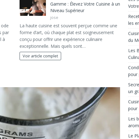
Gamme : Élevez Votre Cuisine à un
Votre
Niveau Supérieur
Recet
jose
les e
e ode
La haute cuisine est souvent perçue comme une
s par
forme d’art, où chaque plat est soigneusement
Cuisi
l à
conçu pour offrir une expérience culinaire
du M
exceptionnelle. Mais quels sont…
Les B
Voir article complet
Culin
Condi
pour 
Secre
un gr
Cuisi
pour 
Les b
arom
Le Pl