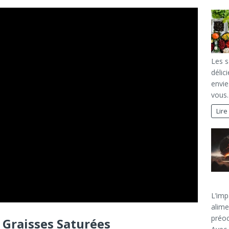
Les s
délic
envie
vous
Lire
L’imp
alime
préoc
s Graisses Saturées