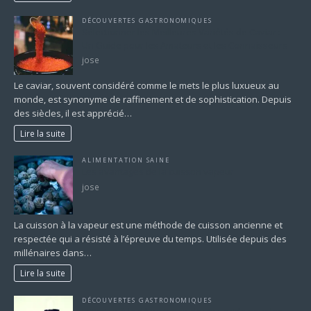
DÉCOUVERTES GASTRONOMIQUES
Sélectionner les Meilleures Variétés de Caviar :
Un Guide pour les Amateurs et les Connaisseurs
jose
Le caviar, souvent considéré comme le mets le plus luxueux au
monde, est synonyme de raffinement et de sophistication. Depuis
des siècles, il est apprécié…
Lire la suite
ALIMENTATION SAINE
Les avantages de la cuisson vapeur
jose
La cuisson à la vapeur est une méthode de cuisson ancienne et
respectée qui a résisté à l’épreuve du temps. Utilisée depuis des
millénaires dans…
Lire la suite
DÉCOUVERTES GASTRONOMIQUES