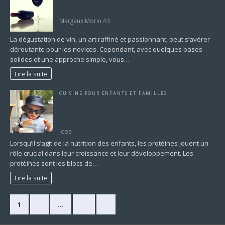
Initiation à la dégustation de vin : guide pour les
débutants
Margaux.Morin.43
La dégustation de vin, un art raffiné et passionnant, peut s’avérer
déroutante pour les novices. Cependant, avec quelques bases
solides et une approche simple, vous…
Lire la suite
CUISINE POUR ENFANTS ET FAMILLES
Les Meilleures Sources de Protéines pour
Enfants : Guide Complet pour une Croissance
Optimale
jose
Lorsqu’il s’agit de la nutrition des enfants, les protéines jouent un
rôle crucial dans leur croissance et leur développement. Les
protéines sont les blocs de…
Lire la suite
1
2
…
11
»