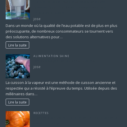
Carafe Filtrante : Bonne ou Mauvaise Idée ?
Analyse Approfondie et Conseils pour une
Hydratation Saine
jose
Dans un monde où la qualité de l’eau potable est de plus en plus
préoccupante, de nombreux consommateurs se tournent vers
des solutions alternatives pour…
Lire la suite
ALIMENTATION SAINE
Les avantages de la cuisson vapeur
jose
La cuisson à la vapeur est une méthode de cuisson ancienne et
respectée qui a résisté à l’épreuve du temps. Utilisée depuis des
millénaires dans…
Lire la suite
RECETTES
Cuisine d’automne : 10 recettes réconfortantes à
base de courge