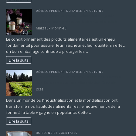
DÉVELOPPEMENT DURABLE EN CUISINE
Conditionner un produit alimentaire : guide
pratique pour préserver fraîcheur et qualité
Margaux.Morin.43
Le conditionnement des produits alimentaires est un enjeu
fondamental pour assurer leur fraîcheur et leur qualité. En effet,
un bon emballage contribue à protéger les…
Lire la suite
DÉVELOPPEMENT DURABLE EN CUISINE
Les Aliments de la Ferme à la Table : Un Retour
aux Sources pour une Alimentation Durable
jose
Dans un monde où l’industrialisation et la mondialisation ont
transformé nos habitudes alimentaires, le mouvement « de la
ferme à la table » gagne en popularité. Cette…
Lire la suite
BOISSONS ET COCKTAILS