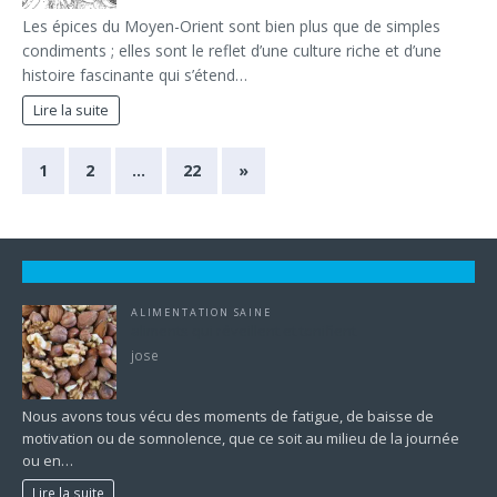
Les épices du Moyen-Orient sont bien plus que de simples
condiments ; elles sont le reflet d’une culture riche et d’une
histoire fascinante qui s’étend…
Lire la suite
1
2
…
22
»
ALIMENTATION SAINE
aliments qui réveillent et tonifient
jose
Nous avons tous vécu des moments de fatigue, de baisse de
motivation ou de somnolence, que ce soit au milieu de la journée
ou en…
Lire la suite