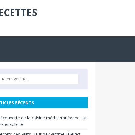
ECETTES
TICLES RÉCENTS
découverte de la cuisine méditerranéenne : un
e ensoleillé
ecrets des Plats Haut de Gamme : Élevez