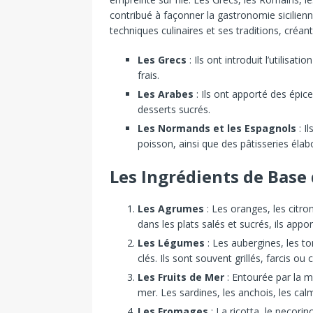
contribué à façonner la gastronomie sicilienn
techniques culinaires et ses traditions, créant 
Les Grecs
: Ils ont introduit l’utilisa
frais.
Les Arabes
: Ils ont apporté des épices
desserts sucrés.
Les Normands et les Espagnols
: I
poisson, ainsi que des pâtisseries élab
Les Ingrédients de Base 
Les Agrumes
: Les oranges, les citro
dans les plats salés et sucrés, ils app
Les Légumes
: Les aubergines, les to
clés. Ils sont souvent grillés, farcis ou
Les Fruits de Mer
: Entourée par la m
mer. Les sardines, les anchois, les cal
Les Fromages
: La ricotta, le pecorin