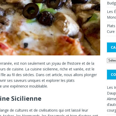
Budge
Les É
Mon
Plats
Cure 
CA
terranée, est non seulement un joyau de l’histoire et de la
s de cuisine. La cuisine sicilienne, riche et variée, est le
CO
’île au fil des siècles. Dans cet article, nous allons plonger
uvrir ses saveurs uniques et explorer les plats
 une expérience inoubliable.
Les I
Dauph
ine Sicilienne
Alime
d’aut
cour
ange de cultures et de civilisations qui ont laissé leur
les Arabes, les Normands, les Espagnols et bien d’autres ont