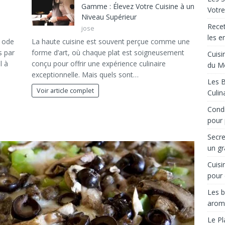
Gamme : Élevez Votre Cuisine à un
Votre
Niveau Supérieur
Recet
jose
les e
e ode
La haute cuisine est souvent perçue comme une
s par
forme d’art, où chaque plat est soigneusement
Cuisi
l à
conçu pour offrir une expérience culinaire
du M
exceptionnelle. Mais quels sont…
Les B
Voir article complet
Culin
Condi
pour 
Secre
un gr
Cuisi
pour 
Les b
arom
Le Pl