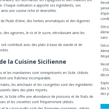
Recet
e. Chaque civilisation a apporté ses ingrédients, ses
yaour
ainsi une cuisine riche et diversifiée.
Impac
condi
tion de l’huile d’olive, des herbes aromatiques et des légumes
Décou
Alime
, des agrumes, le riz et le sucre, introduisant ainsi les
sans 
ls ont contribué avec des plats à base de viande et de
Décou
orées.
Alime
Moyen
de la Cuisine Sicilienne
Recet
- ZOU
ns et les mandarines sont omniprésents en Sicile. Utilisés
décou
ortent une fraîcheur incomparable.
Explo
mates, les artichauts et les courgettes sont des ingrédients
des 
 cuisinés dans des plats mijotés.
des p
er, la Sicile offre une abondance de poissons et de fruits de
mars et les crevettes sont fréquemment utilisés.
o et le caciocavallo sont des fromages populaires, utilisés