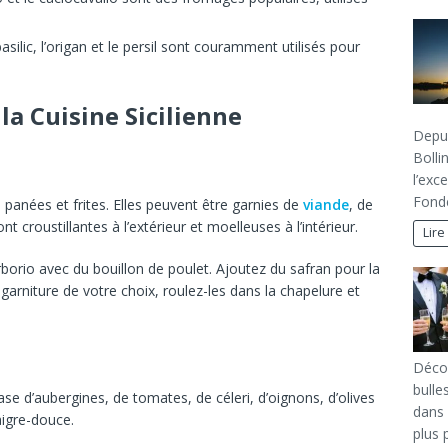
basilic, l’origan et le persil sont couramment utilisés pour
a Cuisine Sicilienne
Depui
Bolli
l’exc
Fondé
, panées et frites. Elles peuvent être garnies de
viande
, de
nt croustillantes à l’extérieur et moelleuses à l’intérieur.
Lire
arborio avec du bouillon de poulet. Ajoutez du safran pour la
garniture de votre choix, roulez-les dans la chapelure et
Décou
bulle
ase d’aubergines, de tomates, de céleri, d’oignons, d’olives
dans 
aigre-douce.
plus 