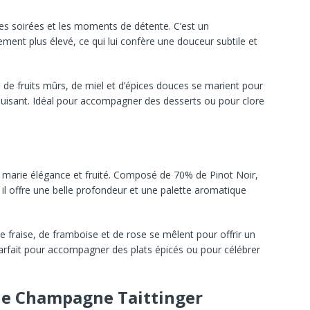
les
soirées
et
les
moments
de
détente.
C’est
un
rement
plus
élevé,
ce
qui
lui
confère
une
douceur
subtile
et
s
de
fruits
mûrs,
de
miel
et
d’épices
douces
se
marient
pour
uisant.
Idéal
pour
accompagner
des
desserts
ou
pour
clore
i
marie
élégance
et
fruité.
Composé
de
70%
de
Pinot
Noir,
,
il
offre
une
belle
profondeur
et
une
palette
aromatique
de
fraise,
de
framboise
et
de
rose
se
mêlent
pour
offrir
un
arfait
pour
accompagner
des
plats
épicés
ou
pour
célébrer
 le Champagne Taittinger