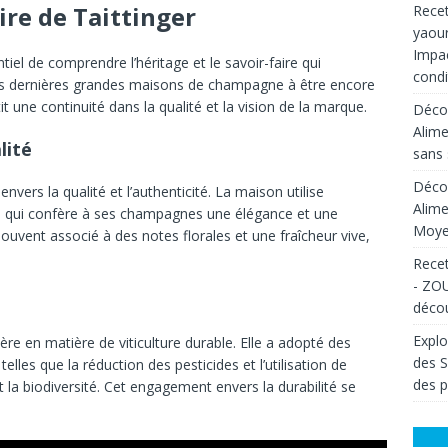
aire de Taittinger
Recet
yaour
Impac
ntiel
de
comprendre
l’héritage
et
le
savoir-faire
qui
condi
s
dernières
grandes
maisons
de
champagne
à
être
encore
it
une
continuité
dans
la
qualité
et
la
vision
de
la
marque.
Décou
Alime
lité
sans 
Décou
t
envers
la
qualité
et
l’authenticité.
La
maison
utilise
Alime
e
qui
confère
à
ses
champagnes
une
élégance
et
une
Moyen
souvent
associé
à
des
notes
florales
et
une
fraîcheur
vive,
Recet
- ZOU
décou
Explo
ière
en
matière
de
viticulture
durable.
Elle
a
adopté
des
des 
,
telles
que
la
réduction
des
pesticides
et
l’utilisation
de
des p
nt
la
biodiversité.
Cet
engagement
envers
la
durabilité
se