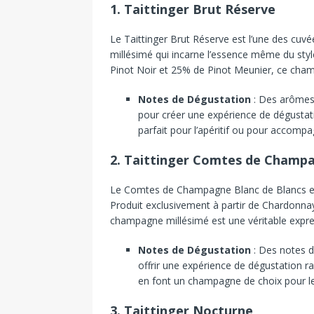
1.
Taittinger Brut Réserve
Le
Taittinger
Brut
Réserve
est
l’une
des
cuvé
millésimé
qui
incarne
l’essence
même
du
sty
Pinot
Noir
et
25%
de
Pinot
Meunier,
ce
cha
Notes de Dégustation
:
Des
arôme
pour
créer
une
expérience
de
dégusta
parfait
pour
l’apéritif
ou
pour
accompa
2.
Taittinger Comtes de Champa
Le
Comtes
de
Champagne
Blanc
de
Blancs
Produit
exclusivement
à
partir
de
Chardonna
champagne
millésimé
est
une
véritable
expr
Notes de Dégustation
:
Des
notes
offrir
une
expérience
de
dégustation
ra
en
font
un
champagne
de
choix
pour
l
3.
Taittinger Nocturne