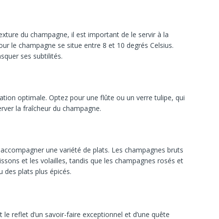
exture
du
champagne,
il
est
important
de
le
servir
à
la
our
le
champagne
se
situe
entre
8
et
10
degrés
Celsius.
squer
ses
subtilités.
ation
optimale.
Optez
pour
une
flûte
ou
un
verre
tulipe,
qui
erver
la
fraîcheur
du
champagne.
t
accompagner
une
variété
de
plats.
Les
champagnes
bruts
issons
et
les
volailles,
tandis
que
les
champagnes
rosés
et
u
des
plats
plus
épicés.
nt
le
reflet
d’un
savoir-faire
exceptionnel
et
d’une
quête