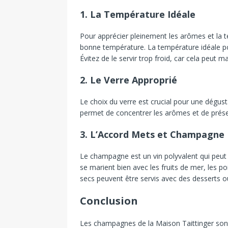
1.
La Température Idéale
Pour
apprécier
pleinement
les
arômes
et
la
t
bonne
température.
La
température
idéale
p
Évitez
de
le
servir
trop
froid,
car
cela
peut
ma
2.
Le Verre Approprié
Le
choix
du
verre
est
crucial
pour
une
dégust
permet
de
concentrer
les
arômes
et
de
prés
3.
L’Accord Mets et Champagne
Le
champagne
est
un
vin
polyvalent
qui
peu
se
marient
bien
avec
les
fruits
de
mer,
les
po
secs
peuvent
être
servis
avec
des
desserts
o
Conclusion
Les
champagnes
de
la
Maison
Taittinger
so