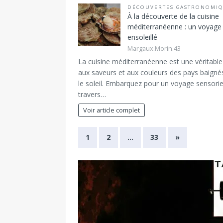
DÉCOUVERTES GASTRONOMI
À la découverte de la cuisine
méditerranéenne : un voyage
ensoleillé
Margaux.Morin.43
La cuisine méditerranéenne est une véritabl
aux saveurs et aux couleurs des pays baigné
le soleil. Embarquez pour un voyage sensorie
travers…
Voir article complet
1
2
…
33
»