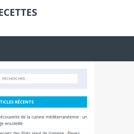
ECETTES
TICLES RÉCENTS
découverte de la cuisine méditerranéenne : un
e ensoleillé
ecrets des Plats Haut de Gamme : Élevez