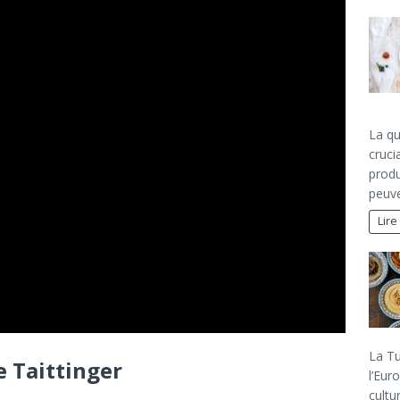
La qu
cruci
produ
peuve
Lire
La Tu
e Taittinger
l’Eur
cultu