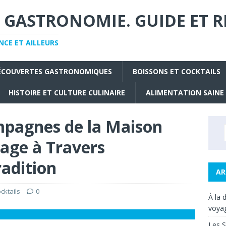
 GASTRONOMIE. GUIDE ET R
CE ET AILLEURS
ÉCOUVERTES GASTRONOMIQUES
BOISSONS ET COCKTAILS
HISTOIRE ET CULTURE CULINAIRE
ALIMENTATION SAINE
mpagnes de la Maison
yage à Travers
radition
AR
cktails
0
À la 
voyag
Les S