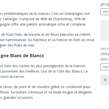
géog
Lire
es
emblématiques
de
la
maison.
C’est
un
champagne
non
le
Taittinger.
Composé
de
40%
de
Chardonnay,
35%
de
mpagne
offre
une
palette
aromatique
riche
et
complexe.
s
de
fruits
frais,
de
brioche
et
de
fleurs
blanches
se
mêlent
tion
harmonieuse.
Sa
fraîcheur
et
sa
finesse
en
font
un
choix
gner
des
fruits
de
mer.
Les s
vérit
gne Blanc de Blancs
amis.
est
l’une
des
cuvées
les
plus
prestigieuses
de
la
maison.
Lire
y
provenant
des
meilleurs
crus
de
la
Côte
des
Blancs,
ce
ession
du
terroir.
1
de
citron,
de
poire
et
de
noisette
grillée
se
combinent
pour
ffinée.
Sa
texture
crémeuse
et
sa
finale
longue
et
élégante
es
grandes
occasions.