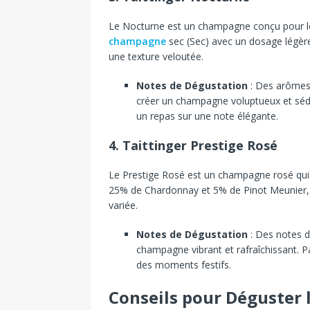
Le
Nocturne
est
un
champagne
conçu
pour
champagne
sec
(Sec)
avec
un
dosage
légè
une
texture
veloutée.
Notes de Dégustation
:
Des
arôme
créer
un
champagne
voluptueux
et
séd
un
repas
sur
une
note
élégante.
4.
Taittinger Prestige Rosé
Le
Prestige
Rosé
est
un
champagne
rosé
qu
25%
de
Chardonnay
et
5%
de
Pinot
Meunier
variée.
Notes de Dégustation
:
Des
notes
champagne
vibrant
et
rafraîchissant.
P
des
moments
festifs.
Conseils pour Déguster