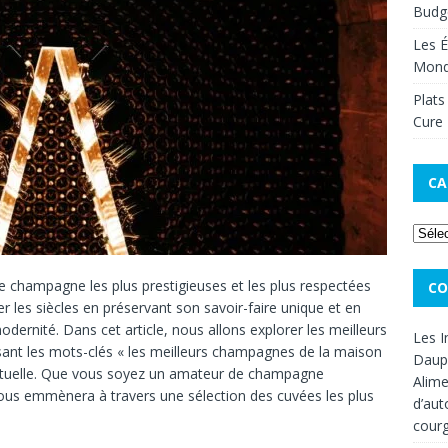
Budge
Les É
Mon
Plats
Cure 
CA
e
champagne
les
plus
prestigieuses
et
les
plus
respectées
CO
ser
les
siècles
en
préservant
son
savoir-faire
unique
et
en
odernité.
Dans
cet
article,
nous
allons
explorer
les
meilleurs
Les I
isant
les
mots-clés
« les
meilleurs
champagnes
de
la
maison
Dauph
rtuelle.
Que
vous
soyez
un
amateur
de
champagne
Alime
ous
emmènera
à
travers
une
sélection
des
cuvées
les
plus
d’aut
cour