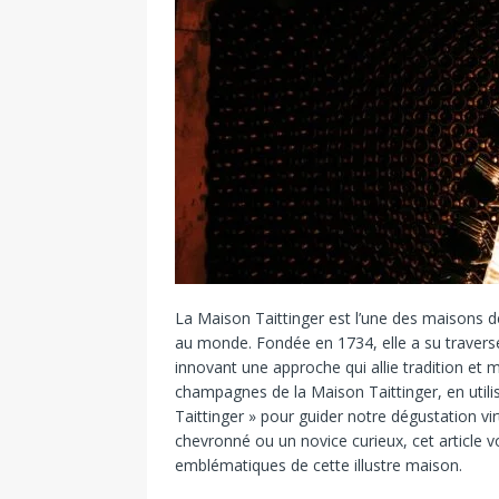
La
Maison
Taittinger
est
l’une
des
maisons
d
au
monde.
Fondée
en
1734,
elle
a
su
traver
innovant
une
approche
qui
allie
tradition
et
m
champagnes
de
la
Maison
Taittinger,
en
util
Taittinger »
pour
guider
notre
dégustation
vi
chevronné
ou
un
novice
curieux,
cet
article
v
emblématiques
de
cette
illustre
maison.