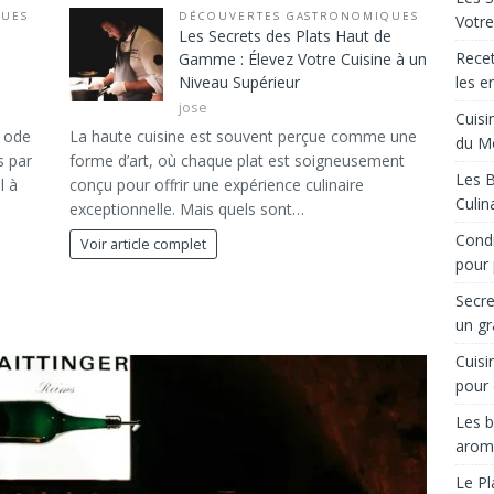
QUES
DÉCOUVERTES GASTRONOMIQUES
Votre
Les Secrets des Plats Haut de
Recet
Gamme : Élevez Votre Cuisine à un
les e
Niveau Supérieur
jose
Cuisi
e ode
La haute cuisine est souvent perçue comme une
du M
s par
forme d’art, où chaque plat est soigneusement
Les B
l à
conçu pour offrir une expérience culinaire
Culin
exceptionnelle. Mais quels sont…
Condi
Voir article complet
pour 
Secre
un gr
Cuisi
pour 
Les b
arom
Le Pl