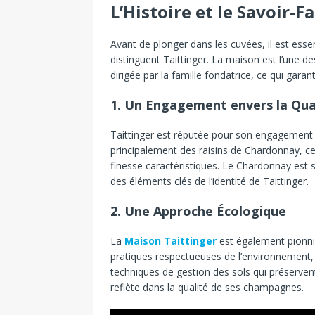
L’Histoire et le Savoir-F
Avant
de
plonger
dans
les
cuvées,
il
est
esse
distinguent
Taittinger.
La
maison
est
l’une
de
dirigée
par
la
famille
fondatrice,
ce
qui
garant
1.
Un Engagement envers la Qua
Taittinger
est
réputée
pour
son
engagemen
principalement
des
raisins
de
Chardonnay,
c
finesse
caractéristiques.
Le
Chardonnay
est
des
éléments
clés
de
l’identité
de
Taittinger.
2.
Une Approche Écologique
La
Maison
Taittinger
est
également
pionn
pratiques
respectueuses
de
l’environnement
techniques
de
gestion
des
sols
qui
préserve
reflète
dans
la
qualité
de
ses
champagnes.