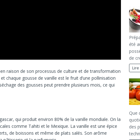
Prépa
été a
possé
de c
Lire
es en raison de son processus de culture et de transformation
, et chaque gousse de vanille est le fruit d’une pollinisation
séchage des gousses peut prendre plusieurs mois, ce qui
Que d
gascar, qui produit environ 80% de la vanille mondiale. On la
quoti
cales comme Tahiti et le Mexique. La vanille est une épice
des p
serts, de boissons et même de plats salés. Son arôme
techn
la pâtisserie et la parfumerie.