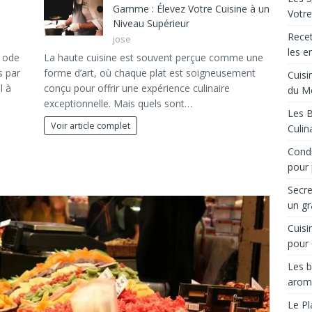
Gamme : Élevez Votre Cuisine à un
Votre
Niveau Supérieur
Recet
jose
les e
e ode
La haute cuisine est souvent perçue comme une
s par
forme d’art, où chaque plat est soigneusement
Cuisi
l à
conçu pour offrir une expérience culinaire
du M
exceptionnelle. Mais quels sont…
Les B
Voir article complet
Culin
Condi
pour 
Secre
un gr
Cuisi
pour 
Les b
arom
Le Pl