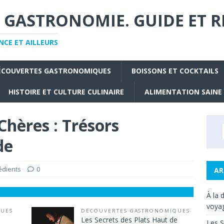
 GASTRONOMIE. GUIDE ET R
CE ET AILLEURS
ÉCOUVERTES GASTRONOMIQUES
BOISSONS ET COCKTAILS
HISTOIRE ET CULTURE CULINAIRE
ALIMENTATION SAINE
 Chères : Trésors
de
édients
0
AR
À la 
voyag
QUES
DÉCOUVERTES GASTRONOMIQUES
Les Secrets des Plats Haut de
Les S