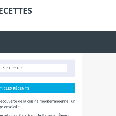
ECETTES
TICLES RÉCENTS
découverte de la cuisine méditerranéenne : un
e ensoleillé
ecrets des Plats Haut de Gamme : Élevez