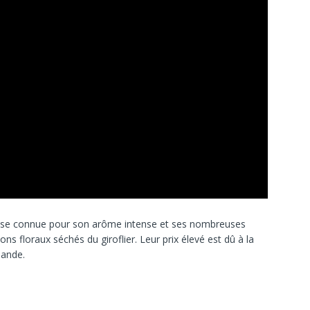
ieuse connue pour son arôme intense et ses nombreuses
tons floraux séchés du giroflier. Leur prix élevé est dû à la
mande.