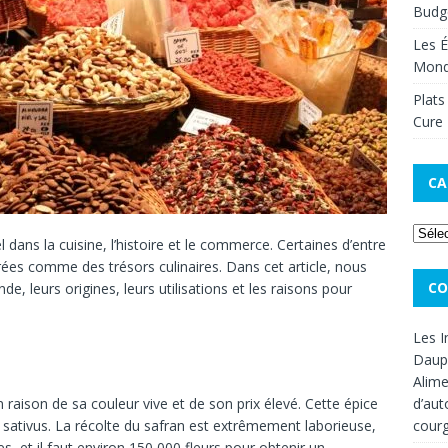
Budge
Les É
Mon
Plats
Cure 
CA
 dans la cuisine, l’histoire et le commerce. Certaines d’entre
érées comme des trésors culinaires. Dans cet article, nous
CO
e, leurs origines, leurs utilisations et les raisons pour
Les I
Dauph
Alime
d’aut
 raison de sa couleur vive et de son prix élevé. Cette épice
cour
 sativus. La récolte du safran est extrêmement laborieuse,
s, et il faut environ 150 000 fleurs pour obtenir un