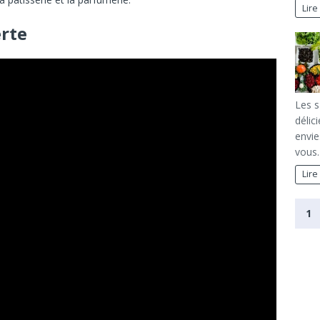
Lire
erte
Les s
délic
envie
vous
Lire
1