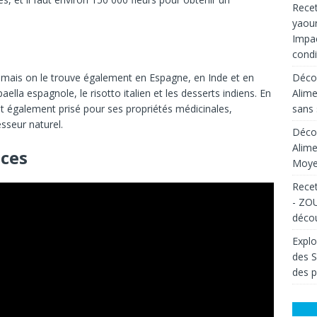
Recet
yaour
Impac
condi
Décou
, mais on le trouve également en Espagne, en Inde et en
Alime
aella espagnole, le risotto italien et les desserts indiens. En
sans 
 est également prisé pour ses propriétés médicinales,
seur naturel.
Décou
Alime
ices
Moyen
Recet
- ZOU
décou
Explo
des 
des p