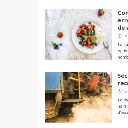
Con
err
de 
16
La qu
optim
nombr
Sec
rec
15
Le th
noirs
d’exc