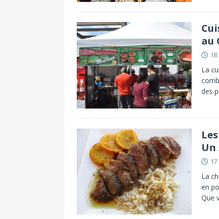
Cui
au 
18
La cu
combi
des p
Les
Un 
17
La ch
en po
Que 