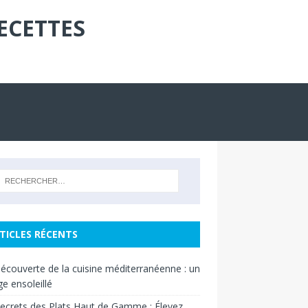
ECETTES
TICLES RÉCENTS
découverte de la cuisine méditerranéenne : un
e ensoleillé
ecrets des Plats Haut de Gamme : Élevez