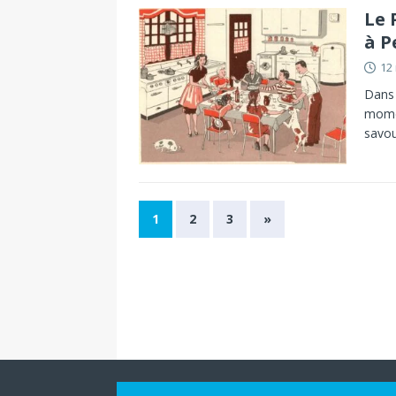
Le 
à P
12
Dans 
momen
savou
1
2
3
»