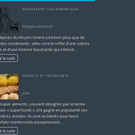
DÉCOUVERTES GASTRONOMIQUES
Les épices du Moyen-Orient : guide des
saveurs et utilisations
Margaux.Morin.43
 épices du Moyen-Orient sont bien plus que de
les condiments ; elles sont le reflet d’une culture
e et d’une histoire fascinante qui s’étend…
re la suite
PRODUITS ET INGRÉDIENTS
Faut-il Conjuguer les Super Aliments et
Notre Alimentation au Quotidien ?
jose
 super aliments, souvent désignés par le terme
lais « superfoods », ont gagné en popularité ces
nières années. Ils sont acclamés pour leurs
nfaits nutritionnels exceptionnels…
re la suite