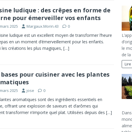
sine ludique : des crêpes en forme de
orne pour émerveiller vos enfants
 mars 2025
Margaux.Morin.43
0
isine ludique est un excellent moyen de transformer l’heure
L’app
epas en un moment d’émerveillement pour les enfants.
d’ori
 les créations les plus magiques,
[…]
le mo
de la
Lire
 bases pour cuisiner avec les plantes
omatiques
 mars 2025
jose
0
lantes aromatiques sont des ingrédients essentiels en
ne, offrant une explosion de saveurs et d’arômes qui
nt transformer n’importe quel plat. Utilisées depuis des
[…]
Dans 
mondi
alime