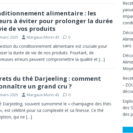
Recet
yaour
ditionnement alimentaire : les
Impac
eurs à éviter pour prolonger la durée
condi
vie de vos produits
Décou
 mars 2025
Margaux.Morin.43
0
Alime
sans 
estion du conditionnement alimentaire est cruciale pour
iser la durée de vie de nos produits. Pourtant, de
Décou
euses erreurs peuvent compromettre la qualité et
[…]
Alime
Moyen
rets du thé Darjeeling : comment
Recet
- ZOU
onnaître un grand cru ?
décou
 mars 2025
Margaux.Morin.43
0
Explo
é Darjeeling, souvent surnommé le « champagne des thés
des 
 », est célébré pour sa complexité et sa finesse. Ce thé
des p
eption, qui ne
[…]