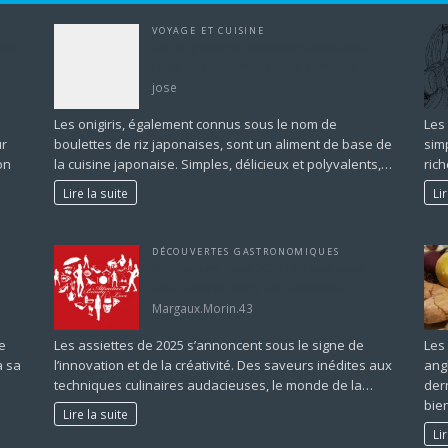
VOYAGE ET CUISINE
ine
Les Ingrédients Indispensables pour
Faire des Onigiris : Guide Complet
jose
Les onigiris, également connus sous le nom de
Les
ur
boulettes de riz japonaises, sont un aliment de base de
simp
on
la cuisine japonaise. Simples, délicieux et polyvalents,…
rich
Lire la suite
Li
DÉCOUVERTES GASTRONOMIQUES
rd :
Tendances food 2025 : ce que vous
allez adorer dans vos assiettes
Margaux.Morin.43
e
Les assiettes de 2025 s’annoncent sous le signe de
Les
à sa
l’innovation et de la créativité. Des saveurs inédites aux
ang
techniques culinaires audacieuses, le monde de la…
der
bie
Lire la suite
Li