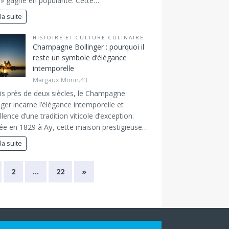
 » gagne en popularité. Cette…
 la suite
HISTOIRE ET CULTURE CULINAIRE
Champagne Bollinger : pourquoi il
reste un symbole d’élégance
intemporelle
Margaux.Morin.43
s près de deux siècles, le Champagne
nger incarne l’élégance intemporelle et
ellence d’une tradition viticole d’exception.
e en 1829 à Aÿ, cette maison prestigieuse…
 la suite
2
…
22
»