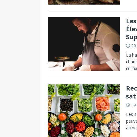
Les
Éle
Sup
20
La ha
chaqu
culin
Rec
sat
19
Les s
peuve
alime