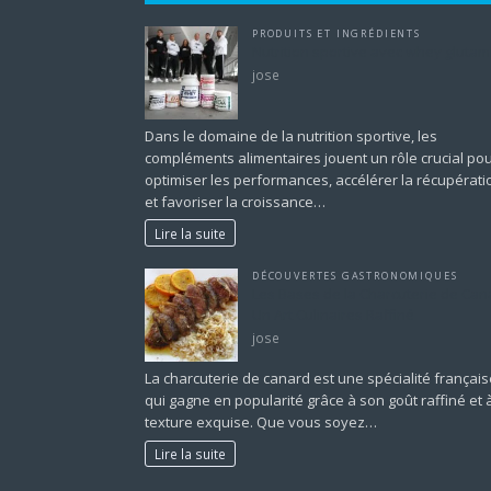
PRODUITS ET INGRÉDIENTS
Nutrition sportive avec whey glutam
jose
Dans le domaine de la nutrition sportive, les
compléments alimentaires jouent un rôle crucial po
optimiser les performances, accélérer la récupérati
et favoriser la croissance…
Lire la suite
DÉCOUVERTES GASTRONOMIQUES
Les Bases de la Charcuterie de Cana
Un Art Culinaires Raffiné
jose
La charcuterie de canard est une spécialité français
qui gagne en popularité grâce à son goût raffiné et 
texture exquise. Que vous soyez…
Lire la suite