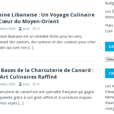
Budge
Les É
sine Libanaise : Un Voyage Culinaire
Mon
Cœur du Moyen-Orient
Plats
 mars 2025
jose
0
Cure 
isine libanaise est un véritable festin pour les sens,
nant des saveurs, des textures et des couleurs pour créer
CA
lats qui sont non
[…]
 Bases de la Charcuterie de Canard :
CO
Art Culinaires Raffiné
 mars 2025
jose
0
Les I
Dauph
arcuterie de canard est une spécialité française qui gagne
Alime
pularité grâce à son goût raffiné et à sa texture exquise.
d’aut
vous soyez
[…]
cour