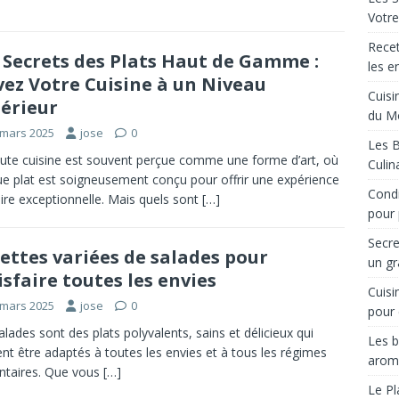
Votre
Recet
 Secrets des Plats Haut de Gamme :
les e
vez Votre Cuisine à un Niveau
Cuisi
érieur
du M
 mars 2025
jose
0
Les B
ute cuisine est souvent perçue comme une forme d’art, où
Culin
e plat est soigneusement conçu pour offrir une expérience
Condi
aire exceptionnelle. Mais quels sont
[…]
pour 
Secre
ettes variées de salades pour
un gr
isfaire toutes les envies
Cuisi
 mars 2025
jose
0
pour 
alades sont des plats polyvalents, sains et délicieux qui
Les b
nt être adaptés à toutes les envies et à tous les régimes
arom
ntaires. Que vous
[…]
Le Pl