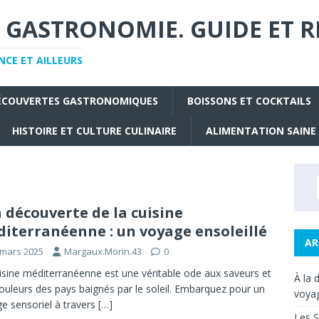
 GASTRONOMIE. GUIDE ET R
CE ET AILLEURS
ÉCOUVERTES GASTRONOMIQUES
BOISSONS ET COCKTAILS
HISTOIRE ET CULTURE CULINAIRE
ALIMENTATION SAINE
a découverte de la cuisine
iterranéenne : un voyage ensoleillé
AR
 mars 2025
Margaux.Morin.43
0
isine méditerranéenne est une véritable ode aux saveurs et
À la 
ouleurs des pays baignés par le soleil. Embarquez pour un
voyag
e sensoriel à travers
[…]
Les S