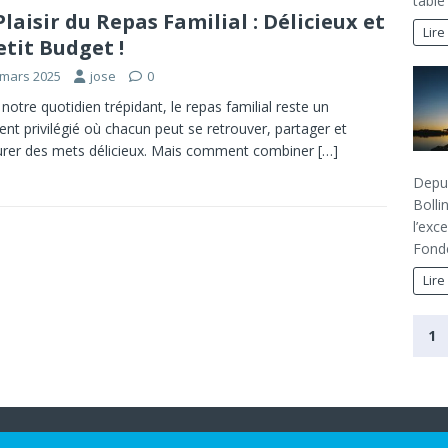
table
Plaisir du Repas Familial : Délicieux et
Lire
etit Budget !
 mars 2025
jose
0
notre quotidien trépidant, le repas familial reste un
t privilégié où chacun peut se retrouver, partager et
rer des mets délicieux. Mais comment combiner
[…]
Depui
Bolli
l’exc
Fondé
Lire
1