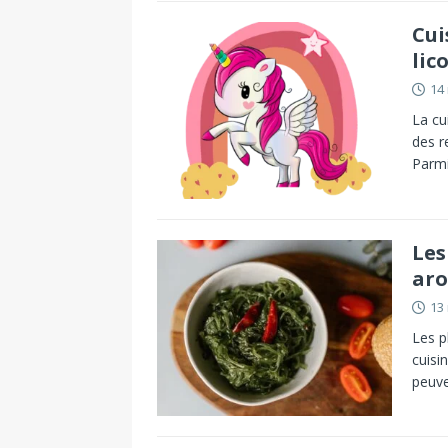
Cui
lic
14
La cu
des r
Parmi
Les
ar
13
Les p
cuisi
peuve