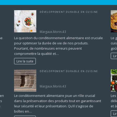
DÉVELOPPEMENT DURABLE EN CUISINE
ur
Conditionnement alimentaire : les
erreurs à éviter pour prolonger la
durée de vie de vos produits
Margaux.Morin.43
ne
La question du conditionnement alimentaire est cruciale
Le 
pour optimiser la durée de vie de nos produits.
cuis
Pourtant, de nombreuses erreurs peuvent
goû
compromettre la qualité et…
Li
Lire la suite
DÉVELOPPEMENT DURABLE EN CUISINE
Du carton au verre : tout savoir sur les
types de conditionnement alimentaire
Margaux.Morin.43
ien
Le conditionnement alimentaire joue un rôle crucial
Les
ds
dans la préservation des produits tout en garantissant
dél
s
leur sécurité et leur présentation. Qu’il s’agisse de
et 
boîtes en…
Li