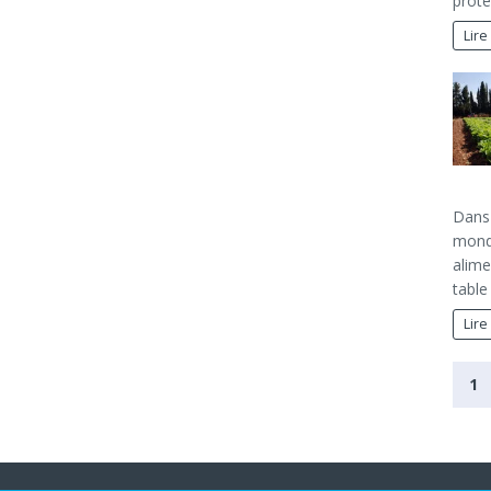
proté
Lire
Dans 
mondi
alime
table
Lire
1