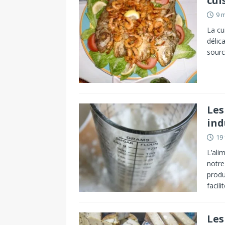
cui
9 
La cu
délic
sourc
Les
ind
19 
L’ali
notre
produ
facili
Les