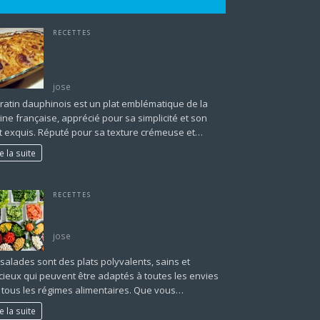
RECETTES
Les Ingrédients Essentiels pour un
Gratin Dauphinois Délicieux : La Recette
Parfaite
jose
gratin dauphinois est un plat emblématique de la
ine française, apprécié pour sa simplicité et son
t exquis. Réputé pour sa texture crémeuse et…
re la suite
RECETTES
Recettes variées de salades pour
satisfaire toutes les envies
jose
 salades sont des plats polyvalents, sains et
icieux qui peuvent être adaptés à toutes les envies
à tous les régimes alimentaires. Que vous…
re la suite