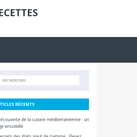
ECETTES
TICLES RÉCENTS
découverte de la cuisine méditerranéenne : un
e ensoleillé
ecrets des Plats Haut de Gamme : Élevez