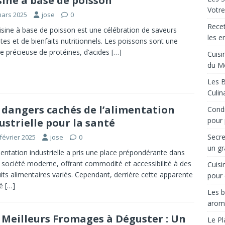
sine à base de poisson
Votre
mars 2025
jose
0
Recet
isine à base de poisson est une célébration de saveurs
les e
ates et de bienfaits nutritionnels. Les poissons sont une
e précieuse de protéines, d’acides
[…]
Cuisi
du M
Les B
Culin
 dangers cachés de l’alimentation
Condi
pour 
ustrielle pour la santé
Secre
février 2025
jose
0
un gr
mentation industrielle a pris une place prépondérante dans
 société moderne, offrant commodité et accessibilité à des
Cuisi
its alimentaires variés. Cependant, derrière cette apparente
pour 
té
[…]
Les b
arom
 Meilleurs Fromages à Déguster : Un
Le Pl