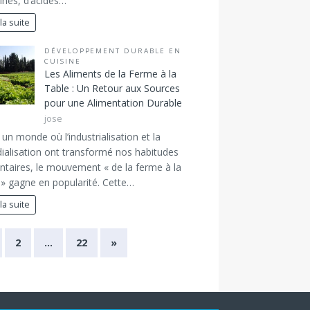
ines, d’acides…
 la suite
DÉVELOPPEMENT DURABLE EN
CUISINE
Les Aliments de la Ferme à la
Table : Un Retour aux Sources
pour une Alimentation Durable
jose
un monde où l’industrialisation et la
alisation ont transformé nos habitudes
ntaires, le mouvement « de la ferme à la
 » gagne en popularité. Cette…
 la suite
2
…
22
»