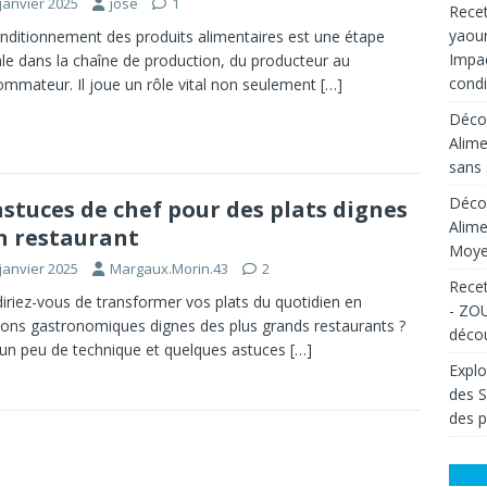
janvier 2025
jose
1
Recet
yaour
nditionnement des produits alimentaires est une étape
Impac
ale dans la chaîne de production, du producteur au
condi
mmateur. Il joue un rôle vital non seulement
[…]
Décou
Alime
sans 
Décou
astuces de chef pour des plats dignes
Alime
n restaurant
Moyen
janvier 2025
Margaux.Morin.43
2
Recet
iriez-vous de transformer vos plats du quotidien en
- ZOU
ions gastronomiques dignes des plus grands restaurants ?
décou
un peu de technique et quelques astuces
[…]
Explo
des 
des p