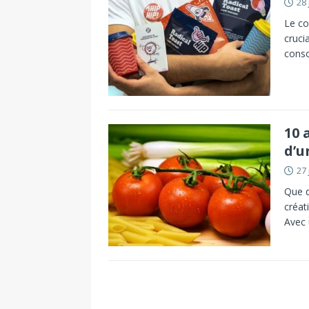
28 
Le co
cruci
conso
10 
d’u
27 
Que d
créat
Avec 