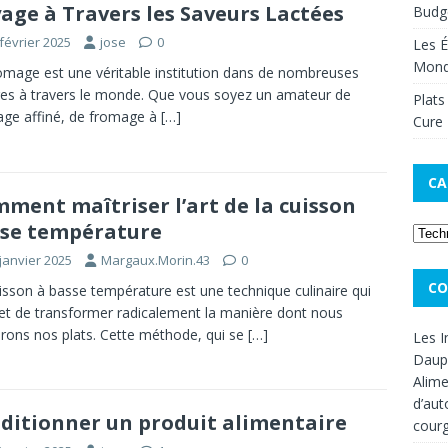
age à Travers les Saveurs Lactées
Budge
février 2025
jose
0
Les É
Mon
omage est une véritable institution dans de nombreuses
res à travers le monde. Que vous soyez un amateur de
Plats
ge affiné, de fromage à
[…]
Cure 
CA
ment maîtriser l’art de la cuisson
se température
janvier 2025
Margaux.Morin.43
0
CO
isson à basse température est une technique culinaire qui
t de transformer radicalement la manière dont nous
rons nos plats. Cette méthode, qui se
[…]
Les I
Dauph
Alime
d’aut
ditionner un produit alimentaire
cour