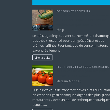
BOISSONS ET COCKTAILS
Voici le secret pour choisir le meille
thé Darjeeling que les experts ne
veulent pas que vous sachiez !
chelp
Le thé Darjeeling, souvent surnommé le « champag
des thés », est prisé pour son goût délicat et ses
arômes raffinés. Pourtant, peu de consommateurs
savent réellement…
Lire la suite
TECHNIQUES ET ASTUCES CULINAIRES
10 astuces de chef pour des plats
dignes d’un restaurant
Margaux.Morin.43
Que diriez-vous de transformer vos plats du quotid
en créations gastronomiques dignes des plus gran
restaurants ? Avec un peu de technique et quelque
astuces…