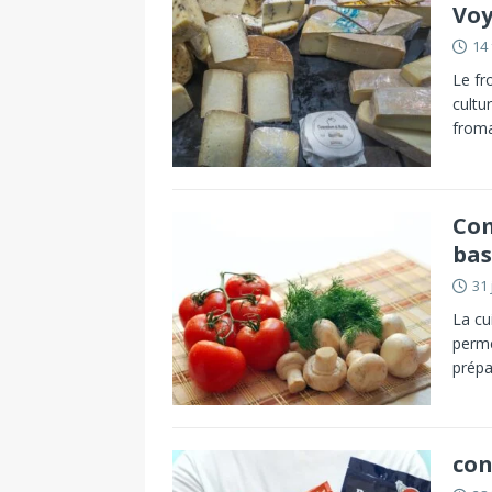
Voy
14 
Le fr
cultu
froma
Com
bas
31 
La cu
perme
prépa
con