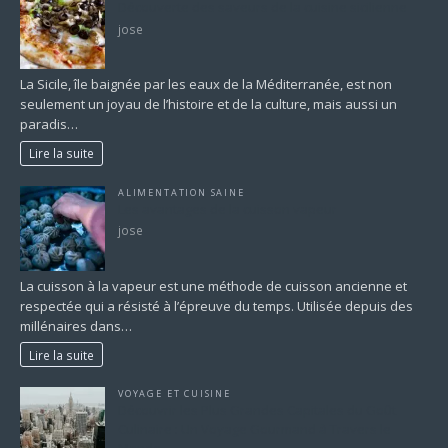
Découverte des saveurs de la cuisine sicilienne
jose
La Sicile, île baignée par les eaux de la Méditerranée, est non
seulement un joyau de l’histoire et de la culture, mais aussi un
paradis…
Lire la suite
ALIMENTATION SAINE
Les avantages de la cuisson vapeur
jose
La cuisson à la vapeur est une méthode de cuisson ancienne et
respectée qui a résisté à l’épreuve du temps. Utilisée depuis des
millénaires dans…
Lire la suite
VOYAGE ET CUISINE
Découvrir les Plus Grandes Capitales du Goût
Culinaire : Un Voyage Gourmand à Travers le
Monde