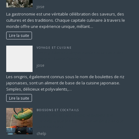
jose
La gastronomie est une véritable célébration des saveurs, des
cultures et des traditions. Chaque capitale culinaire à travers le
monde offre une expérience unique, mêlant…
Lire la suite
VOYAGE ET CUISINE
Les Ingrédients Indispensables pour Faire des
Onigiris : Guide Complet
jose
Les onigiris, également connus sous le nom de boulettes de riz
japonaises, sont un aliment de base de la cuisine japonaise.
Simples, délicieux et polyvalents,…
Lire la suite
BOISSONS ET COCKTAILS
Voici le secret pour choisir le meilleur thé
Darjeeling que les experts ne veulent pas que
vous sachiez !
chelp