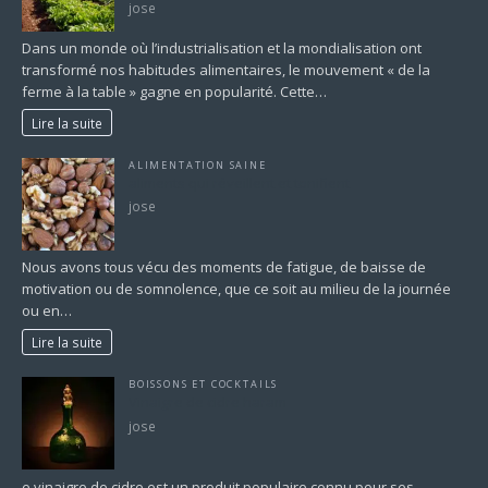
jose
Dans un monde où l’industrialisation et la mondialisation ont
transformé nos habitudes alimentaires, le mouvement « de la
ferme à la table » gagne en popularité. Cette…
Lire la suite
ALIMENTATION SAINE
aliments qui réveillent et tonifient
jose
Nous avons tous vécu des moments de fatigue, de baisse de
motivation ou de somnolence, que ce soit au milieu de la journée
ou en…
Lire la suite
BOISSONS ET COCKTAILS
Vinaigre de cidre haram
jose
e vinaigre de cidre est un produit populaire connu pour ses