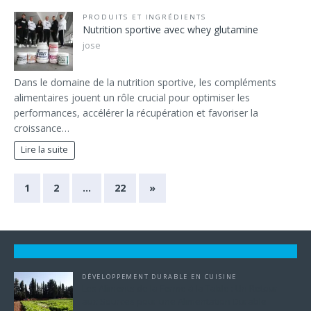
PRODUITS ET INGRÉDIENTS
Nutrition sportive avec whey glutamine
jose
Dans le domaine de la nutrition sportive, les compléments
alimentaires jouent un rôle crucial pour optimiser les
performances, accélérer la récupération et favoriser la
croissance…
Lire la suite
1
2
…
22
»
DÉVELOPPEMENT DURABLE EN CUISINE
Les Aliments de la Ferme à la Table : Un Retour
aux Sources pour une Alimentation Durable