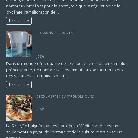
nombreux bienfaits pour la santé, tels que la régulation de la
glycémie, l’amélioration de…
Lire la suite
BOISSONS ET COCKTAILS
Carafe Filtrante : Bonne ou Mauvaise Idée ?
Analyse Approfondie et Conseils pour une
Hydratation Saine
jose
Dans un monde où la qualité de l’eau potable est de plus en plus
préoccupante, de nombreux consommateurs se tournent vers
des solutions alternatives pour…
Lire la suite
DÉCOUVERTES GASTRONOMIQUES
Découverte des saveurs de la cuisine sicilienne
jose
La Sicile, île baignée par les eaux de la Méditerranée, est non
seulement un joyau de l’histoire et de la culture, mais aussi un
paradis…