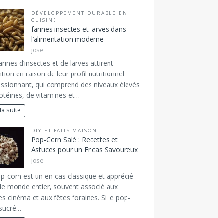
DÉVELOPPEMENT DURABLE EN
CUISINE
farines insectes et larves dans
l’alimentation moderne
jose
arines d’insectes et de larves attirent
ention en raison de leur profil nutritionnel
ssionnant, qui comprend des niveaux élevés
otéines, de vitamines et…
 la suite
DIY ET FAITS MAISON
Pop-Corn Salé : Recettes et
Astuces pour un Encas Savoureux
jose
p-corn est un en-cas classique et apprécié
le monde entier, souvent associé aux
es cinéma et aux fêtes foraines. Si le pop-
 sucré…