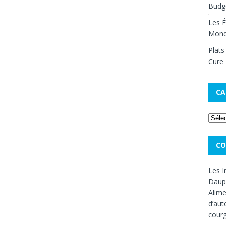
Budge
Les É
Mon
Plats
Cure 
CA
CO
Les I
Dauph
Alime
d’aut
cour