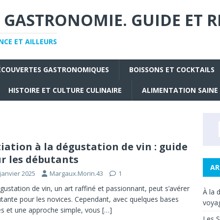
 GASTRONOMIE. GUIDE ET R
CE ET AILLEURS
ÉCOUVERTES GASTRONOMIQUES
BOISSONS ET COCKTAILS
HISTOIRE ET CULTURE CULINAIRE
ALIMENTATION SAINE
tiation à la dégustation de vin : guide
r les débutants
AR
janvier 2025
Margaux.Morin.43
1
gustation de vin, un art raffiné et passionnant, peut s’avérer
À la 
tante pour les novices. Cependant, avec quelques bases
voyag
es et une approche simple, vous
[…]
Les S