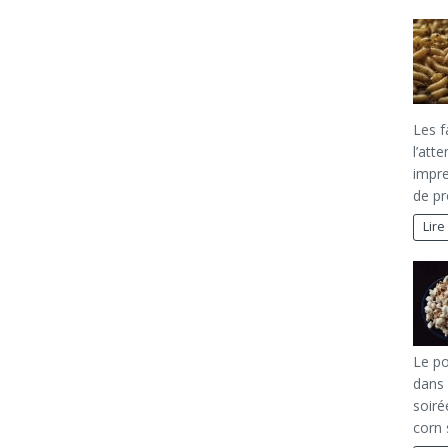
Les f
l’att
impre
de pr
Lire
Le po
dans 
soiré
corn