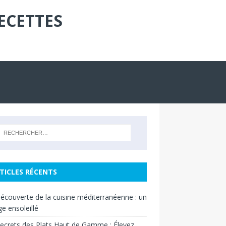
ECETTES
TICLES RÉCENTS
découverte de la cuisine méditerranéenne : un
e ensoleillé
ecrets des Plats Haut de Gamme : Élevez