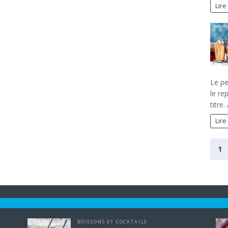
Lire
Le pe
le re
titre
Lire
1
BOISSONS ET COCKTAILS