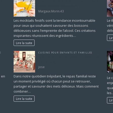
 et
Mocktails festifs : des alternatives sans
alcool pleines de saveurs
Margaux.Morin.43
Les mocktails festifs sont la tendance incontournable
Le t
pour ceux qui souhaitent savourer des boissons
véri
délicieuses sans l’empreinte de l’alcool. Ces créations
dél
inspirantes réunissent des ingrédients…
Li
Lire la suite
E
CUISINE POUR ENFANTS ET FAMILLES
Le Plaisir du Repas Familial : Délicieux et
à Petit Budget !
jose
n en
Dans notre quotidien trépidant, le repas familial reste
Le 
i
un moment privilégié où chacun peut se retrouver,
enj
partager et savourer des mets délicieux. Mais comment
qua
combiner…
les
Lire la suite
Li