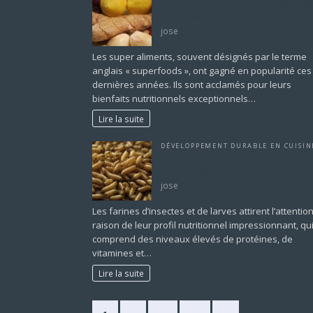
Faut-il Conjuguer les Super Aliments
Notre Alimentation au Quotidien ?
jose
Les super aliments, souvent désignés par le terme
anglais « superfoods », ont gagné en popularité ces
dernières années. Ils sont acclamés pour leurs
bienfaits nutritionnels exceptionnels…
Lire la suite
DÉVELOPPEMENT DURABLE EN CUISIN
farines insectes et larves dans
l’alimentation moderne
jose
Les farines d’insectes et de larves attirent l’attentio
raison de leur profil nutritionnel impressionnant, qu
comprend des niveaux élevés de protéines, de
vitamines et…
Lire la suite