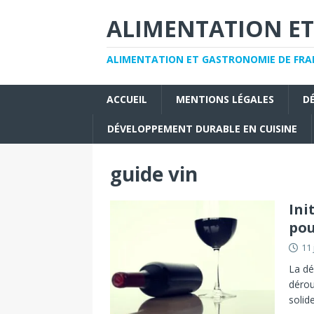
ALIMENTATION ET
ALIMENTATION ET GASTRONOMIE DE FRAN
ACCUEIL
MENTIONS LÉGALES
D
DÉVELOPPEMENT DURABLE EN CUISINE
guide vin
Ini
pou
11 
La dé
dérou
solid