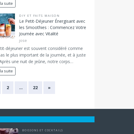
 la suite
DIY ET FAITS MAISON
Le Petit-Déjeuner Énergisant avec
les Smoothies : Commencez Votre
Journée avec Vitalité
jose
tit-déjeuner est souvent considéré comme
pas le plus important de la journée, et à juste
. Après une nuit de jeûne, notre corps…
 la suite
2
…
22
»
BOISSONS ET COCKTAILS