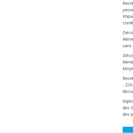
Recet
yaour
Impac
condi
Décou
Alime
sans 
Décou
Alime
Moyen
Recet
- ZOU
décou
Explo
des 
des p