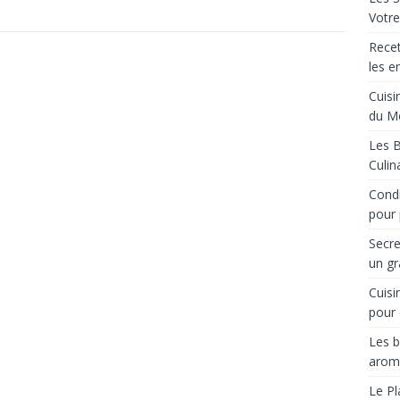
Votre
Recet
les e
Cuisi
du M
Les B
Culin
Condi
pour 
Secre
un gr
Cuisi
pour 
Les b
arom
Le Pl