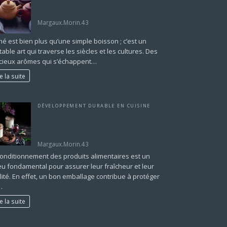
Tout savoir sur l’art du thé : variétés,
bienfaits et préparation
Margaux.Morin.43
hé est bien plus qu’une simple boisson ; c’est un
table art qui traverse les siècles et les cultures. Des
icieux arômes qui s’échappent…
re la suite
DÉVELOPPEMENT DURABLE EN CUISINE
Conditionner un produit alimentaire :
guide pratique pour préserver
fraîcheur et qualité
Margaux.Morin.43
conditionnement des produits alimentaires est un
eu fondamental pour assurer leur fraîcheur et leur
lité. En effet, un bon emballage contribue à protéger
…
re la suite