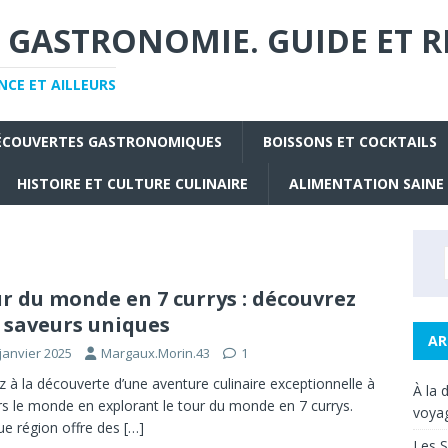
 GASTRONOMIE. GUIDE ET R
CE ET AILLEURS
ÉCOUVERTES GASTRONOMIQUES
BOISSONS ET COCKTAILS
HISTOIRE ET CULTURE CULINAIRE
ALIMENTATION SAINE
r du monde en 7 currys : découvrez
 saveurs uniques
AR
janvier 2025
Margaux.Morin.43
1
z à la découverte d’une aventure culinaire exceptionnelle à
À la 
rs le monde en explorant le tour du monde en 7 currys.
voyag
e région offre des
[…]
Les S