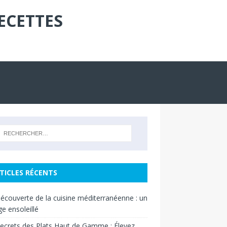
ECETTES
TICLES RÉCENTS
découverte de la cuisine méditerranéenne : un
e ensoleillé
ecrets des Plats Haut de Gamme : Élevez