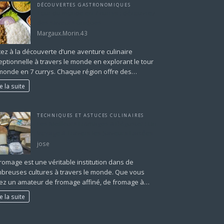
DÉCOUVERTES GASTRONOMIQUES
Tour du monde en 7 currys : découvrez
des saveurs uniques
Margaux.Morin.43
tez à la découverte d’une aventure culinaire
eptionnelle à travers le monde en explorant le tour
monde en 7 currys. Chaque région offre des…
re la suite
TECHNIQUES ET ASTUCES CULINAIRES
Les Meilleurs Fromages à Déguster : Un
Voyage à Travers les Saveurs Lactées
jose
fromage est une véritable institution dans de
breuses cultures à travers le monde. Que vous
ez un amateur de fromage affiné, de fromage à…
re la suite