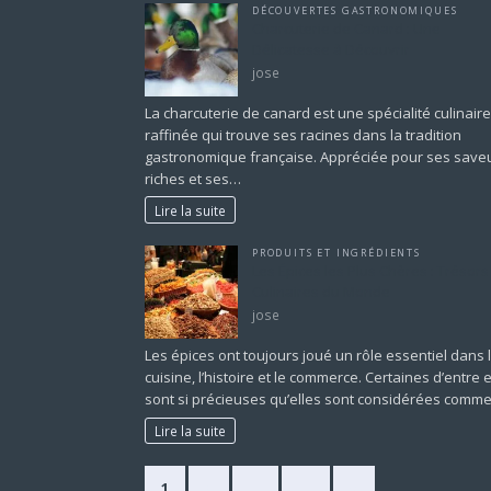
DÉCOUVERTES GASTRONOMIQUES
Charcuterie de Canard : Une
Délicatesse à Découvrir
jose
La charcuterie de canard est une spécialité culinaire
raffinée qui trouve ses racines dans la tradition
gastronomique française. Appréciée pour ses save
riches et ses…
Lire la suite
PRODUITS ET INGRÉDIENTS
Les Épices les Plus Chères : Trésors
Culinaires du Monde
jose
Les épices ont toujours joué un rôle essentiel dans 
cuisine, l’histoire et le commerce. Certaines d’entre e
sont si précieuses qu’elles sont considérées comm
Lire la suite
1
2
…
11
»