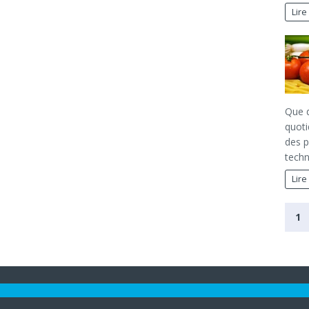
Lire
Que d
quoti
des p
techn
Lire
1