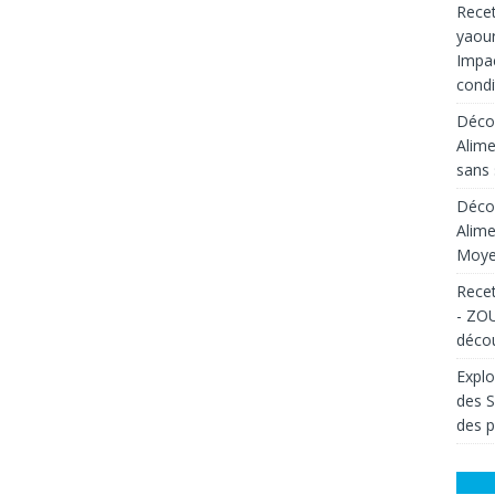
Recet
yaour
Impac
condi
Décou
Alime
sans 
Décou
Alime
Moyen
Recet
- ZOU
décou
Explo
des 
des p