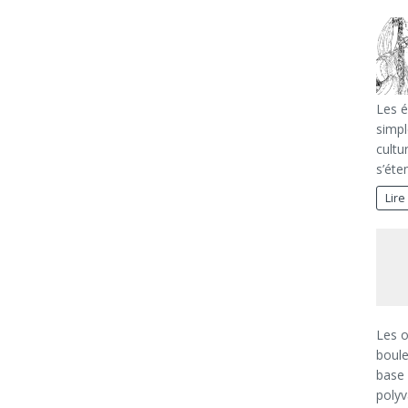
Les é
simpl
cultu
s’ét
Lire
Les o
boule
base 
polyv