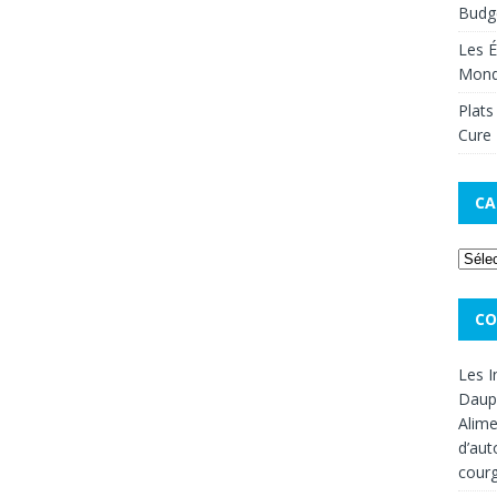
Budge
Les É
Mon
Plats
Cure 
CA
CO
Les I
Dauph
Alime
d’aut
cour