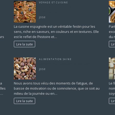
VOYAGE ET CUISINE
Cuisine Espagnole : Tapas et Plats
Traditionnels
jose
La cuisine espagnole est un véritable festin pour les
Par
sens, riche en saveurs, en couleurs et en textures. Elle
exc
urs
est le reflet de l’histoire et…
du 
Lire la suite
Li
ALIMENTATION SAINE
aliments qui réveillent et tonifient
jose
la
Nous avons tous vécu des moments de fatigue, de
Le 
lles
baisse de motivation ou de somnolence, que ce soit au
nom
e…
milieu de la journée ou en…
soy
Lire la suite
Li