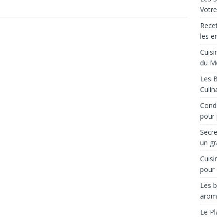
Votre
Recet
les e
Cuisi
du M
Les B
Culin
Condi
pour 
Secre
un gr
Cuisi
pour 
Les b
arom
Le Pl