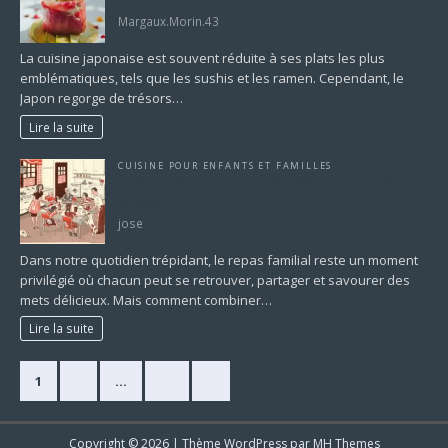
sushis
Margaux.Morin.43
La cuisine japonaise est souvent réduite à ses plats les plus
emblématiques, tels que les sushis et les ramen. Cependant, le
Japon regorge de trésors…
Lire la suite
CUISINE POUR ENFANTS ET FAMILLES
Le Plaisir du Repas Familial : Délicieux et à Petit
Budget !
jose
Dans notre quotidien trépidant, le repas familial reste un moment
privilégié où chacun peut se retrouver, partager et savourer des
mets délicieux. Mais comment combiner…
Lire la suite
1
2
…
11
»
Copyright © 2026 | Thème WordPress par
MH Themes