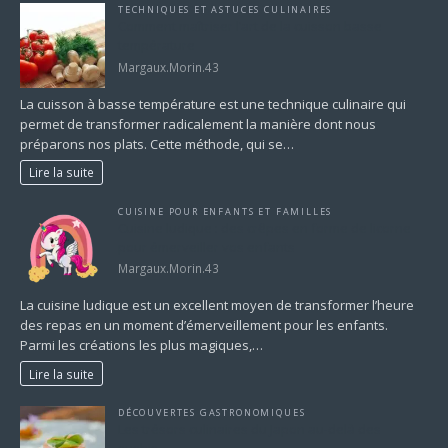
TECHNIQUES ET ASTUCES CULINAIRES
Comment maîtriser l’art de la cuisson basse
température
Margaux.Morin.43
La cuisson à basse température est une technique culinaire qui
permet de transformer radicalement la manière dont nous
préparons nos plats. Cette méthode, qui se…
Lire la suite
CUISINE POUR ENFANTS ET FAMILLES
Cuisine ludique : des crêpes en forme de licorne
pour émerveiller vos enfants
Margaux.Morin.43
La cuisine ludique est un excellent moyen de transformer l’heure
des repas en un moment d’émerveillement pour les enfants.
Parmi les créations les plus magiques,…
Lire la suite
DÉCOUVERTES GASTRONOMIQUES
Les trésors culinaires du Japon au-delà des