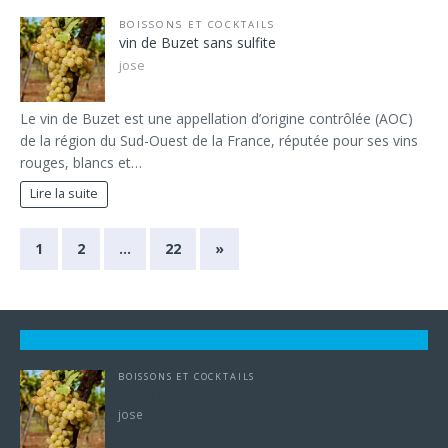
BOISSONS ET COCKTAILS
vin de Buzet sans sulfite
jose
Le vin de Buzet est une appellation d’origine contrôlée (AOC)
de la région du Sud-Ouest de la France, réputée pour ses vins
rouges, blancs et…
Lire la suite
1
2
…
22
»
BOISSONS ET COCKTAILS
vin de Buzet sans sulfite
jose