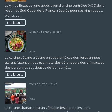
Le vin de Buzet est une appellation d’origine contrôlée (AOC) de la
région du Sud-Ouest de la France, réputée pour ses vins rouges,
blancs et…
Lire la suite
ALIMENTATION SAINE
Que Signifie Cuisine Végane? Un Guide Complet
sur les Principes et les Bienfaits d’une
Alimentation sans Produits Animaux
jose
La cuisine végane a gagné en popularité ces dernières années,
attirant l’attention des gourmets, des défenseurs des animaux et
des personnes soucieuses de leur santé.…
Lire la suite
VOYAGE ET CUISINE
Cuisine Libanaise : Un Voyage Culinaire au Cœur
du Moyen-Orient
jose
La cuisine libanaise est un véritable festin pour les sens,