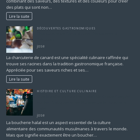
combinant des saveurs, des textures et des couleurs pour créer
des plats qui sont non…
Lire la suite
DÉCOUVERTES GASTRONOMIQUES
Charcuterie de Canard : Une Délicatesse à
Découvrir
jose
La charcuterie de canard est une spécialité culinaire raffinée qui
trouve ses racines dans la tradition gastronomique française.
Appréciée pour ses saveurs riches et ses…
Lire la suite
HISTOIRE ET CULTURE CULINAIRE
Que Signifie un Boucher Halal? Un Guide Complet
sur les Pratiques et les Normes de la Boucherie
Halal
jose
La boucherie halal est un aspect essentiel de la culture
alimentaire des communautés musulmanes à travers le monde.
Mais que signifie exactement être un boucher…