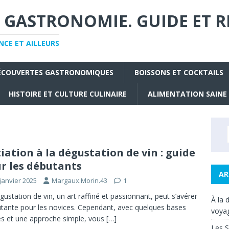
 GASTRONOMIE. GUIDE ET R
CE ET AILLEURS
ÉCOUVERTES GASTRONOMIQUES
BOISSONS ET COCKTAILS
HISTOIRE ET CULTURE CULINAIRE
ALIMENTATION SAINE
tiation à la dégustation de vin : guide
r les débutants
AR
janvier 2025
Margaux.Morin.43
1
gustation de vin, un art raffiné et passionnant, peut s’avérer
À la 
tante pour les novices. Cependant, avec quelques bases
voyag
es et une approche simple, vous
[…]
Les S