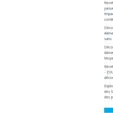
Recet
yaour
Impac
condi
Décou
Alime
sans 
Décou
Alime
Moyen
Recet
- ZOU
décou
Explo
des 
des p