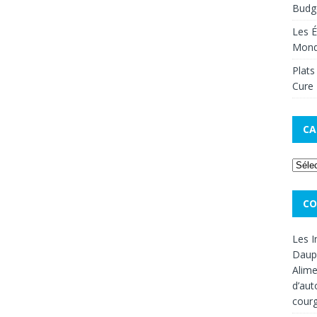
Budge
Les É
Mon
Plats
Cure 
CA
CO
Les I
Dauph
Alime
d’aut
cour