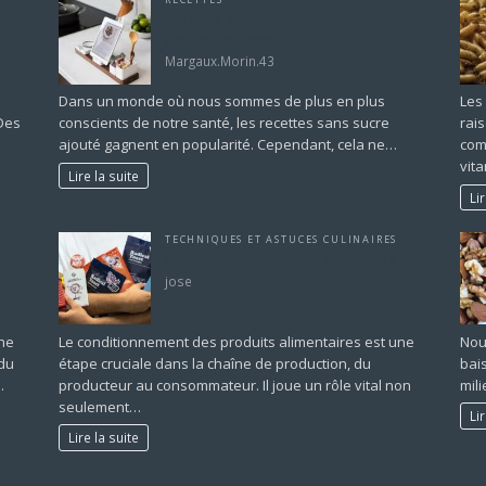
,
Recettes sans sucre ajouté mais
pleines de saveurs
Margaux.Morin.43
Dans un monde où nous sommes de plus en plus
Les 
 Des
conscients de notre santé, les recettes sans sucre
rais
ajouté gagnent en popularité. Cependant, cela ne…
com
vit
Lire la suite
Li
TECHNIQUES ET ASTUCES CULINAIRES
a
conditionner un produit alimentaire
jose
ine
Le conditionnement des produits alimentaires est une
Nou
 du
étape cruciale dans la chaîne de production, du
bai
…
producteur au consommateur. Il joue un rôle vital non
mil
seulement…
Li
Lire la suite