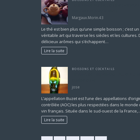
Tout savoir sur l’art du thé : variétés
bienfaits et préparation
Margaux.Morin.43
Le thé est bien plus qu’une simple boisson ; c’est un
véritable art qui traverse les siècles et les cultures.
délicieux arômes qui s’échappent…
Lire la suite
BOISSONS ET COCKTAILS
L’impact de l’appellation Buzet sur l
qualité du vin
jose
L’appellation Buzet est l’une des appellations d’orig
contrôlée (AOC) les plus respectées dans le monde
vin français. Située dans le sud-ouest de la France,
Lire la suite