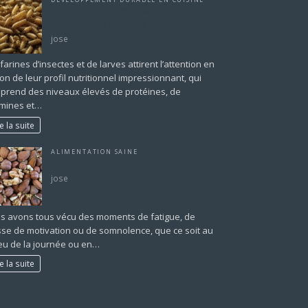
farines insectes et larves dans
l’alimentation moderne
jose
farines d’insectes et de larves attirent l’attention en
on de leur profil nutritionnel impressionnant, qui
prend des niveaux élevés de protéines, de
amines et…
re la suite
ALIMENTATION SAINE
aliments qui réveillent et tonifient
jose
s avons tous vécu des moments de fatigue, de
sse de motivation ou de somnolence, que ce soit au
ieu de la journée ou en…
re la suite