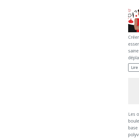
Créer
essen
saine
dépl
Lire
Les o
boule
base 
polyv