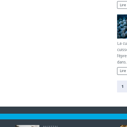
Lire
La cu
cuiss
l’épr
dans
Lire
1
RECETTES