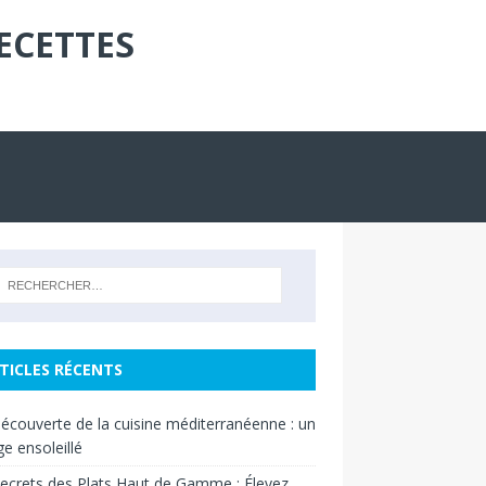
ECETTES
TICLES RÉCENTS
découverte de la cuisine méditerranéenne : un
e ensoleillé
ecrets des Plats Haut de Gamme : Élevez