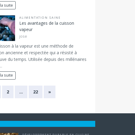
 la suite
ALIMENTATION SAINE
Les avantages de la cuisson
vapeur
jose
isson à la vapeur est une méthode de
on ancienne et respectée qui a résisté à
euve du temps. Utilisée depuis des millénaires
…
 la suite
2
…
22
»
DÉVELOPPEMENT DURABLE EN CUISINE