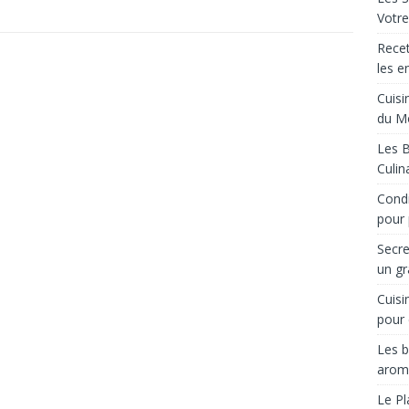
Votre
Recet
les e
Cuisi
du M
Les B
Culin
Condi
pour 
Secre
un gr
Cuisi
pour 
Les b
arom
Le Pl