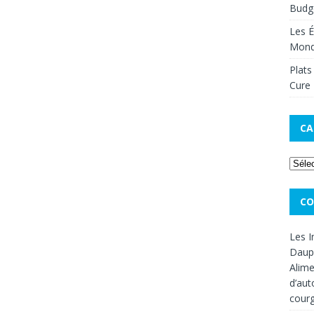
Budge
Les É
Mon
Plats
Cure 
CA
CO
Les I
Dauph
Alime
d’aut
cour