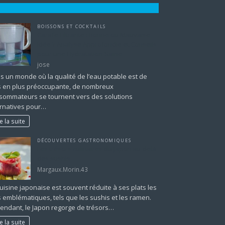
BOISSONS ET COCKTAILS
Carafe Filtrante : Bonne ou Mauvaise
Idée ? Analyse Approfondie et Conseils
pour une Hydratation Saine
jose
s un monde où la qualité de l’eau potable est de
s en plus préoccupante, de nombreux
sommateurs se tournent vers des solutions
ernatives pour…
re la suite
DÉCOUVERTES GASTRONOMIQUES
Les trésors culinaires du Japon au-delà
des sushis
Margaux.Morin.43
uisine japonaise est souvent réduite à ses plats les
s emblématiques, tels que les sushis et les ramen.
endant, le Japon regorge de trésors…
re la suite