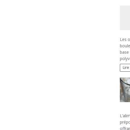
Les o
boule
base 
polyv
Lire
L’ali
prépo
offra