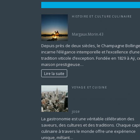
HISTOIRE ET CULTURE CULINAIRE
Champagne Bollinger : pourquoi il r
un symbole d’élégance intemporell
Margaux.Morin.43
Depuis près de deux siècles, le Champagne Bollinge
incarne l’élégance intemporelle et l’excellence d’une
tradition viticole d’exception. Fondée en 1829 à Aÿ, c
maison prestigieuse…
Lire la suite
VOYAGE ET CUISINE
Découvrir les Plus Grandes Capital
du Goût Culinaire : Un Voyage
Gourmand à Travers le Monde
jose
La gastronomie est une véritable célébration des
saveurs, des cultures et des traditions. Chaque capi
culinaire à travers le monde offre une expérience
unique, mêlant…