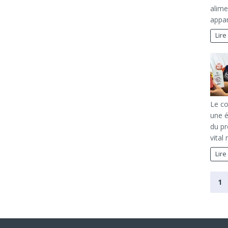
alime
appar
Lire
Le co
une é
du pr
vital
Lire
1