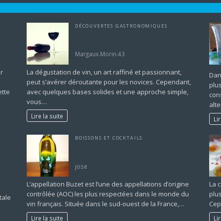
DÉCOUVERTES GASTRONOMIQUES
este
Initiation à la dégustation de vin : guide
e
pour les débutants
Margaux.Morin.43
r
La dégustation de vin, un art raffiné et passionnant,
Dan
peut s’avérer déroutante pour les novices. Cependant,
plu
ette
avec quelques bases solides et une approche simple,
con
vous…
alt
Lire la suite
Li
BOISSONS ET COCKTAILS
es
L’impact de l’appellation Buzet sur la
qualité du vin
jose
L’appellation Buzet est l’une des appellations d’origine
La c
contrôlée (AOC) les plus respectées dans le monde du
plu
tale
vin français. Située dans le sud-ouest de la France,…
Cep
Lire la suite
Li