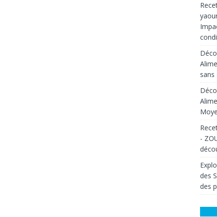
Recet
yaour
Impac
condi
Décou
Alime
sans 
Décou
Alime
Moyen
Recet
- ZOU
décou
Explo
des 
des p