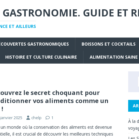
 GASTRONOMIE. GUIDE ET R
CE ET AILLEURS
ÉCOUVERTES GASTRONOMIQUES
BOISSONS ET COCKTAILS
HISTOIRE ET CULTURE CULINAIRE
ALIMENTATION SAINE
ouvrez le secret choquant pour
ditionner vos aliments comme un
AR
 !
janvier 2025
chelp
1
À la 
un monde où la conservation des aliments est devenue
voyag
tielle, il est crucial de découvrir les meilleures techniques
Les S