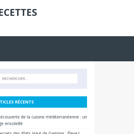
ECETTES
TICLES RÉCENTS
découverte de la cuisine méditerranéenne : un
e ensoleillé
ecrets des Plats Haut de Gamme : Élevez