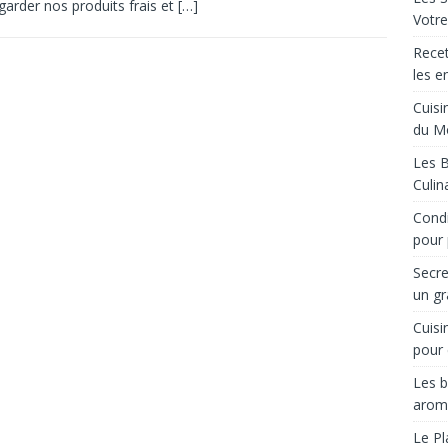
garder nos produits frais et
[…]
Votre
Recet
les e
Cuisi
du M
Les B
Culin
Condi
pour 
Secre
un gr
Cuisi
pour 
Les b
arom
Le Pl