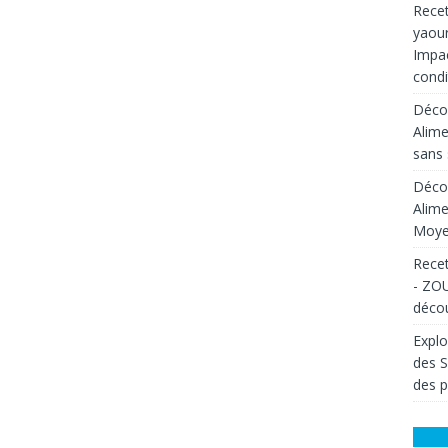
Recet
yaour
Impac
condi
Décou
Alime
sans 
Décou
Alime
Moyen
Recet
- ZOU
décou
Explo
des 
des p