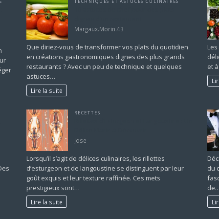
E
TECHNIQUES ET ASTUCES CULINAIRES
:
10 astuces de chef pour des plats
dignes d’un restaurant
Margaux.Morin.43
Que diriez-vous de transformer vos plats du quotidien
Les
n
en créations gastronomiques dignes des plus grands
dél
ur
restaurants ? Avec un peu de technique et quelques
et 
éger
astuces…
Li
Lire la suite
RECETTES
,
Rillettes d’Esturgeon et Langoustine : Un
Délice Marin à Découvrir
jose
Lorsqu’il s’agit de délices culinaires, les rillettes
Déco
 Des
d’esturgeon et de langoustine se distinguent par leur
du 
goût exquis et leur texture raffinée. Ces mets
fas
prestigieux sont…
de
Lire la suite
Li