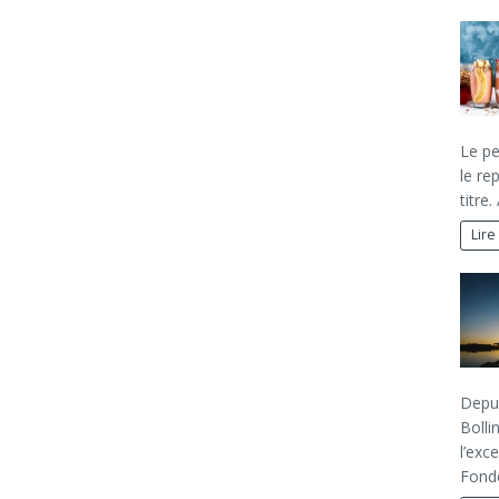
Le pe
le re
titre
Lire
Depui
Bolli
l’exc
Fondé