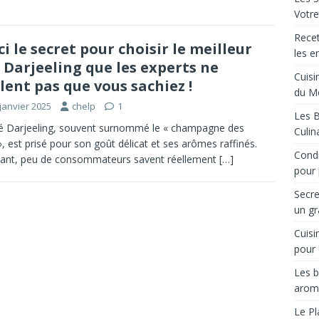
Votre
Recet
ci le secret pour choisir le meilleur
les e
 Darjeeling que les experts ne
Cuisi
lent pas que vous sachiez !
du M
janvier 2025
chelp
1
Les B
é Darjeeling, souvent surnommé le « champagne des
Culin
», est prisé pour son goût délicat et ses arômes raffinés.
Condi
ant, peu de consommateurs savent réellement
[…]
pour 
Secre
un gr
Cuisi
pour 
Les b
arom
Le Pl