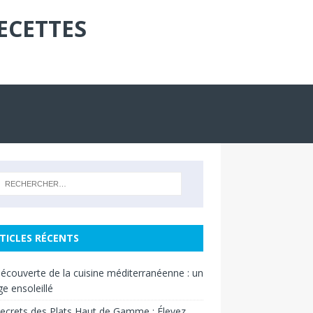
ECETTES
TICLES RÉCENTS
découverte de la cuisine méditerranéenne : un
e ensoleillé
ecrets des Plats Haut de Gamme : Élevez