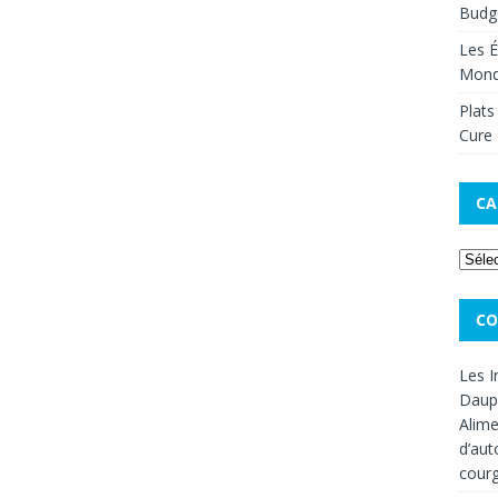
Budge
Les É
Mon
Plats
Cure 
CA
CO
Les I
Dauph
Alime
d’aut
cour