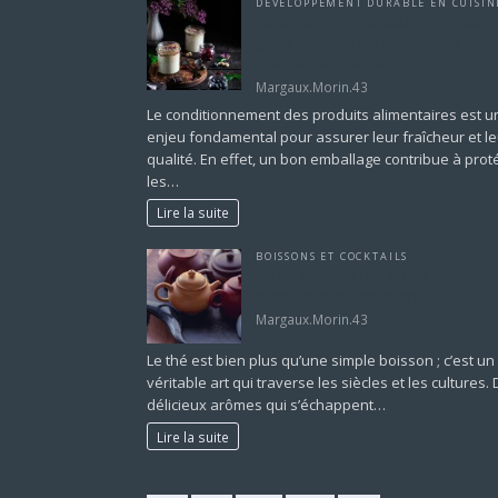
DÉVELOPPEMENT DURABLE EN CUISIN
Conditionner un produit alimentaire 
guide pratique pour préserver
fraîcheur et qualité
Margaux.Morin.43
Le conditionnement des produits alimentaires est u
enjeu fondamental pour assurer leur fraîcheur et le
qualité. En effet, un bon emballage contribue à prot
les…
Lire la suite
BOISSONS ET COCKTAILS
Tout savoir sur l’art du thé : variétés
bienfaits et préparation
Margaux.Morin.43
Le thé est bien plus qu’une simple boisson ; c’est un
véritable art qui traverse les siècles et les cultures.
délicieux arômes qui s’échappent…
Lire la suite