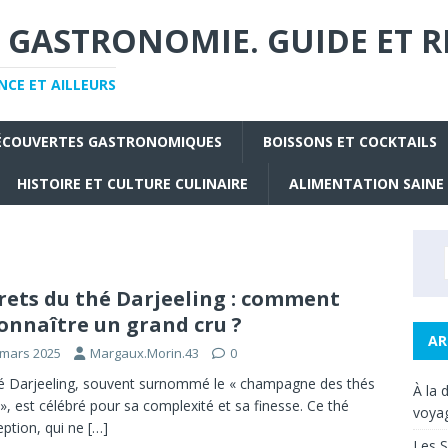
 GASTRONOMIE. GUIDE ET R
CE ET AILLEURS
ÉCOUVERTES GASTRONOMIQUES
BOISSONS ET COCKTAILS
HISTOIRE ET CULTURE CULINAIRE
ALIMENTATION SAINE
rets du thé Darjeeling : comment
onnaître un grand cru ?
AR
 mars 2025
Margaux.Morin.43
0
é Darjeeling, souvent surnommé le « champagne des thés
À la 
 », est célébré pour sa complexité et sa finesse. Ce thé
voyag
eption, qui ne
[…]
Les S