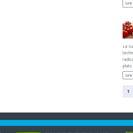
Lire
La cu
techn
radic
plats
Lire
1