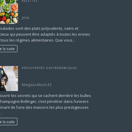
RECETTES
Recettes variées de salades pour
satisfaire toutes les envies
jose
 salades sont des plats polyvalents, sains et
icieux qui peuvent être adaptés à toutes les envies
à tous les régimes alimentaires. Que vous…
re la suite
DÉCOUVERTES GASTRONOMIQUES
Derrière les bulles : les secrets qui
distinguent le champagne Bollinger
Margaux.Morin.43
uvrir les secrets qui se cachent derrière les bulles
champagne Bollinger, c’est pénétrer dans l’univers
cinant de l’une des maisons les plus prestigieuses
…
re la suite