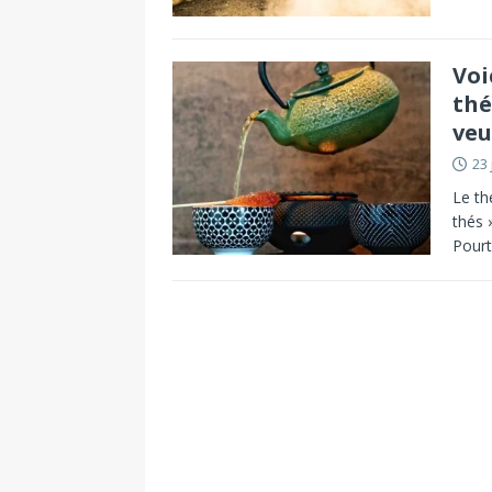
Voi
thé
veu
23 
Le th
thés 
Pourt