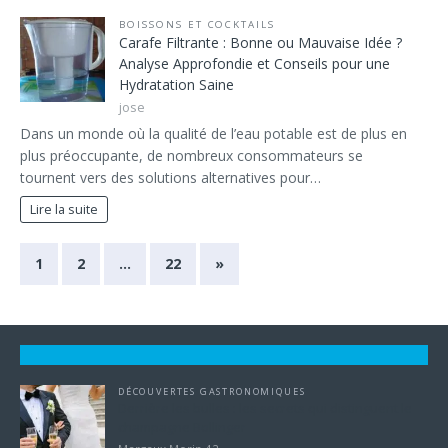
BOISSONS ET COCKTAILS
Carafe Filtrante : Bonne ou Mauvaise Idée ?
Analyse Approfondie et Conseils pour une
Hydratation Saine
jose
Dans un monde où la qualité de l’eau potable est de plus en
plus préoccupante, de nombreux consommateurs se
tournent vers des solutions alternatives pour…
Lire la suite
1
2
…
22
»
DÉCOUVERTES GASTRONOMIQUES
Derrière les bulles : les secrets qui distinguent le
champagne Bollinger