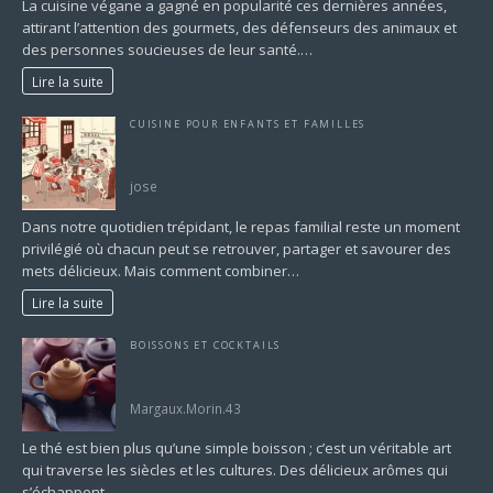
La cuisine végane a gagné en popularité ces dernières années,
attirant l’attention des gourmets, des défenseurs des animaux et
des personnes soucieuses de leur santé.…
Lire la suite
CUISINE POUR ENFANTS ET FAMILLES
Le Plaisir du Repas Familial : Délicieux et à Petit
Budget !
jose
Dans notre quotidien trépidant, le repas familial reste un moment
privilégié où chacun peut se retrouver, partager et savourer des
mets délicieux. Mais comment combiner…
Lire la suite
BOISSONS ET COCKTAILS
Tout savoir sur l’art du thé : variétés, bienfaits et
préparation
Margaux.Morin.43
Le thé est bien plus qu’une simple boisson ; c’est un véritable art
qui traverse les siècles et les cultures. Des délicieux arômes qui
s’échappent…