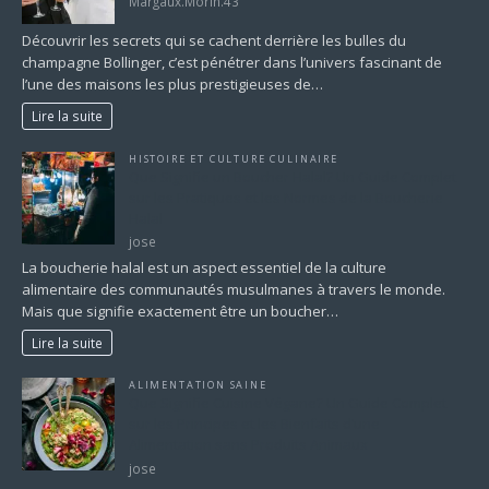
Margaux.Morin.43
Découvrir les secrets qui se cachent derrière les bulles du
champagne Bollinger, c’est pénétrer dans l’univers fascinant de
l’une des maisons les plus prestigieuses de…
Lire la suite
HISTOIRE ET CULTURE CULINAIRE
Que Signifie un Boucher Halal? Un Guide Complet
sur les Pratiques et les Normes de la Boucherie
Halal
jose
La boucherie halal est un aspect essentiel de la culture
alimentaire des communautés musulmanes à travers le monde.
Mais que signifie exactement être un boucher…
Lire la suite
ALIMENTATION SAINE
Que Signifie Cuisine Végane? Un Guide Complet
sur les Principes et les Bienfaits d’une
Alimentation sans Produits Animaux
jose