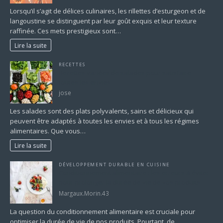
Lorsqu’il s’agit de délices culinaires, les rillettes d’esturgeon et de
langoustine se distinguent par leur goût exquis et leur texture
raffinée. Ces mets prestigieux sont…
Lire la suite
RECETTES
Recettes variées de salades pour satisfaire
toutes les envies
jose
Les salades sont des plats polyvalents, sains et délicieux qui
peuvent être adaptés à toutes les envies et à tous les régimes
alimentaires. Que vous…
Lire la suite
DÉVELOPPEMENT DURABLE EN CUISINE
Conditionnement alimentaire : les erreurs à éviter
pour prolonger la durée de vie de vos produits
Margaux.Morin.43
La question du conditionnement alimentaire est cruciale pour
optimiser la durée de vie de nos produits. Pourtant, de