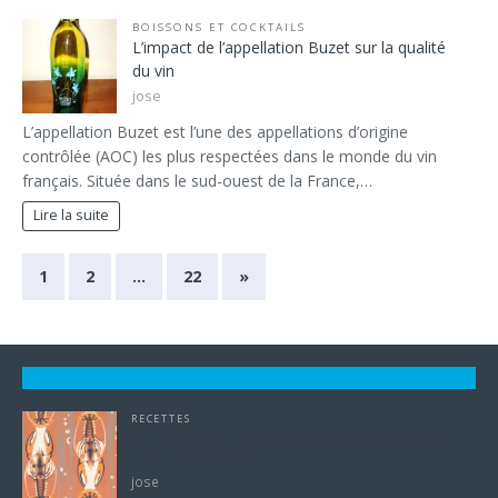
BOISSONS ET COCKTAILS
L’impact de l’appellation Buzet sur la qualité
du vin
jose
L’appellation Buzet est l’une des appellations d’origine
contrôlée (AOC) les plus respectées dans le monde du vin
français. Située dans le sud-ouest de la France,…
Lire la suite
1
2
…
22
»
RECETTES
Rillettes d’Esturgeon et Langoustine : Un Délice
Marin à Découvrir
jose