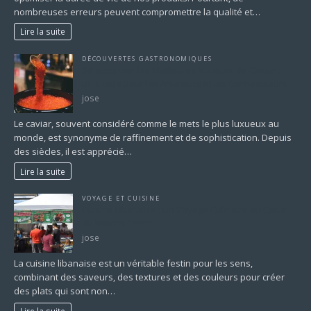
nombreuses erreurs peuvent compromettre la qualité et…
Lire la suite
DÉCOUVERTES GASTRONOMIQUES
Sélectionner les Meilleures Variétés de Caviar :
Un Guide pour les Amateurs et les Connaisseurs
jose
Le caviar, souvent considéré comme le mets le plus luxueux au
monde, est synonyme de raffinement et de sophistication. Depuis
des siècles, il est apprécié…
Lire la suite
VOYAGE ET CUISINE
Cuisine Libanaise : Un Voyage Culinaire au Cœur
du Moyen-Orient
jose
La cuisine libanaise est un véritable festin pour les sens,
combinant des saveurs, des textures et des couleurs pour créer
des plats qui sont non…