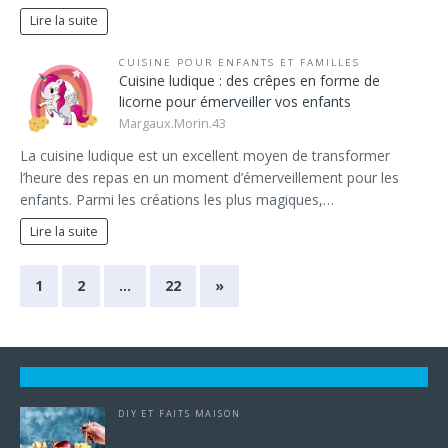
Lire la suite
CUISINE POUR ENFANTS ET FAMILLES
Cuisine ludique : des crêpes en forme de
licorne pour émerveiller vos enfants
Margaux.Morin.43
La cuisine ludique est un excellent moyen de transformer
l’heure des repas en un moment d’émerveillement pour les
enfants. Parmi les créations les plus magiques,…
Lire la suite
1
2
…
22
»
DIY ET FAITS MAISON
Le Petit-Déjeuner Énergisant avec les Smoothies :