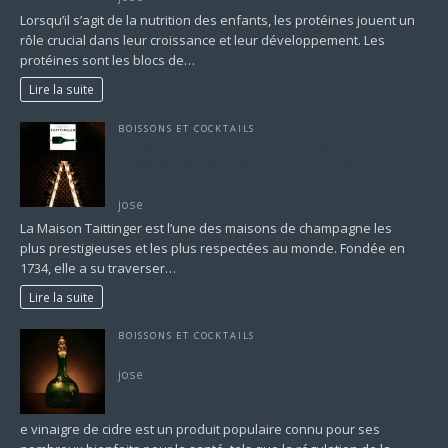
Lorsqu’il s’agit de la nutrition des enfants, les protéines jouent un
rôle crucial dans leur croissance et leur développement. Les
protéines sont les blocs de…
Lire la suite
BOISSONS ET COCKTAILS
Les Meilleurs Champagnes de la Maison
Taittinger : Un Voyage à Travers l’Excellence et la
Tradition
jose
La Maison Taittinger est l’une des maisons de champagne les
plus prestigieuses et les plus respectées au monde. Fondée en
1734, elle a su traverser…
Lire la suite
BOISSONS ET COCKTAILS
Vinaigre de cidre haram
jose
e vinaigre de cidre est un produit populaire connu pour ses