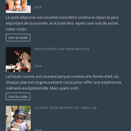
Commencez Votre Journée avec Vitalité
jose
Le petit-déjeuner est souvent considéré comme le repas le plus
important de la journée, et à juste titre. Après une nuit de jeûne,
notre corps…
Lire la suite
DÉCOUVERTES GASTRONOMIQUES
Les Secrets des Plats Haut de Gamme : Élevez
Votre Cuisine à un Niveau Supérieur
jose
La haute cuisine est souvent perçue comme une forme d’art, où
chaque plat est soigneusement conçu pour offrir une expérience
culinaire exceptionnelle. Mais quels sont…
Lire la suite
CUISINE POUR ENFANTS ET FAMILLES
Les Meilleures Sources de Protéines pour
Enfants : Guide Complet pour une Croissance
Optimale
jose