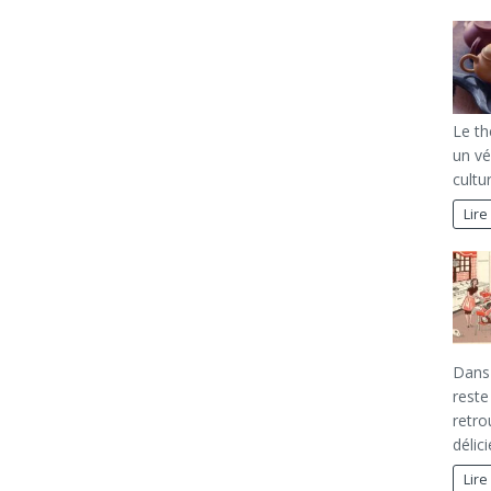
Le th
un vé
cultu
Lire
Dans 
reste
retro
déli
Lire