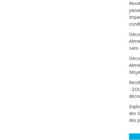
Recet
yaour
Impac
condi
Décou
Alime
sans 
Décou
Alime
Moyen
Recet
- ZOU
décou
Explo
des 
des p