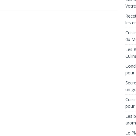
Votre
Recet
les e
Cuisi
du M
Les B
Culin
Condi
pour 
Secre
un gr
Cuisi
pour 
Les b
arom
Le Pl