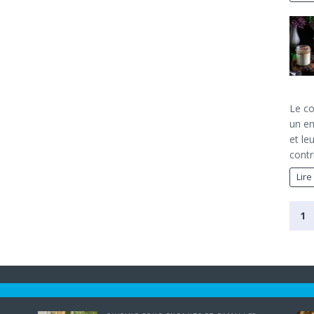
Le co
un en
et le
contr
Lire
1