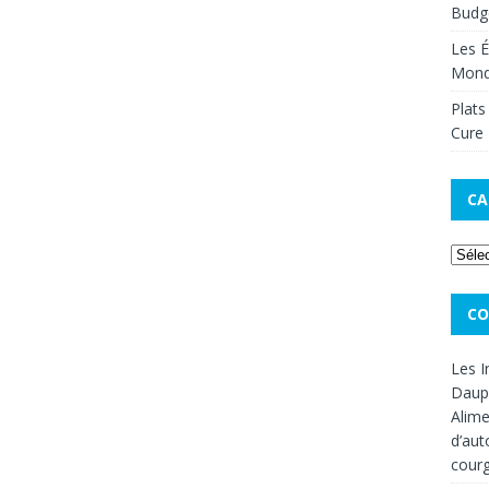
Budge
Les É
Mon
Plats
Cure 
CA
CO
Les I
Dauph
Alime
d’aut
cour