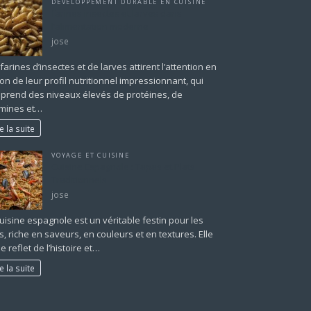
DÉVELOPPEMENT DURABLE EN CUISINE
farines insectes et larves dans
l’alimentation moderne
jose
farines d’insectes et de larves attirent l’attention en
on de leur profil nutritionnel impressionnant, qui
prend des niveaux élevés de protéines, de
amines et…
re la suite
VOYAGE ET CUISINE
Cuisine Espagnole : Tapas et Plats
Traditionnels
jose
uisine espagnole est un véritable festin pour les
, riche en saveurs, en couleurs et en textures. Elle
le reflet de l’histoire et…
re la suite