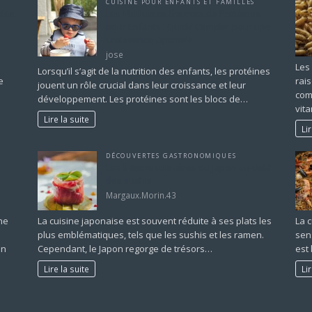
CUISINE POUR ENFANTS ET FAMILLES
 des
Les Meilleures Sources de Protéines
pour Enfants : Guide Complet pour une
Croissance Optimale
jose
Les 
Lorsqu’il s’agit de la nutrition des enfants, les protéines
e
rais
jouent un rôle crucial dans leur croissance et leur
com
développement. Les protéines sont les blocs de…
vit
Lire la suite
Li
DÉCOUVERTES GASTRONOMIQUES
Les trésors culinaires du Japon au-delà
des sushis
Margaux.Morin.43
ne
La cuisine japonaise est souvent réduite à ses plats les
La c
plus emblématiques, tels que les sushis et les ramen.
sens
on
Cependant, le Japon regorge de trésors…
est 
Lire la suite
Li