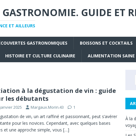
 GASTRONOMIE. GUIDE ET R
CE ET AILLEURS
ÉCOUVERTES GASTRONOMIQUES
BOISSONS ET COCKTAILS
HISTOIRE ET CULTURE CULINAIRE
ALIMENTATION SAINE
tiation à la dégustation de vin : guide
r les débutants
AR
janvier 2025
Margaux.Morin.43
1
gustation de vin, un art raffiné et passionnant, peut s’avérer
À la 
tante pour les novices. Cependant, avec quelques bases
voyag
es et une approche simple, vous
[…]
Les S