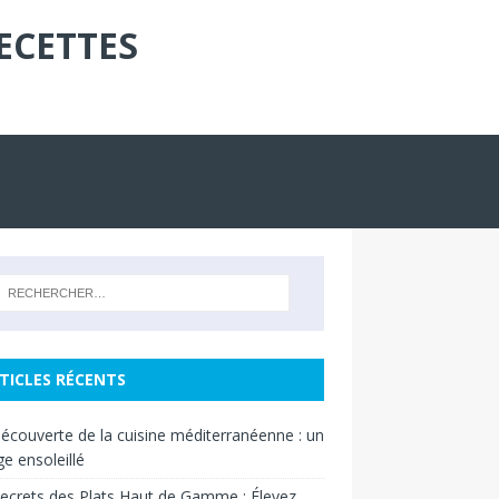
ECETTES
TICLES RÉCENTS
découverte de la cuisine méditerranéenne : un
e ensoleillé
ecrets des Plats Haut de Gamme : Élevez