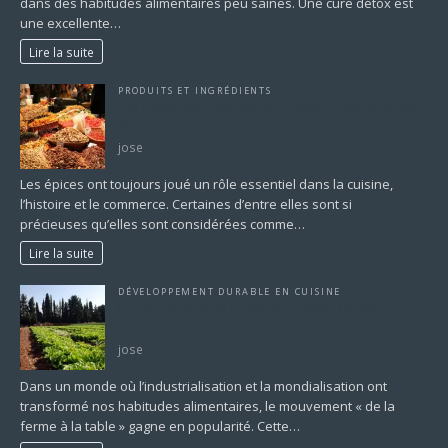
dans des habitudes alimentaires peu saines. Une cure détox est
une excellente…
Lire la suite
PRODUITS ET INGRÉDIENTS
Les Épices les Plus Chères : Trésors Culinaires du
Monde
jose
Les épices ont toujours joué un rôle essentiel dans la cuisine,
l’histoire et le commerce. Certaines d’entre elles sont si
précieuses qu’elles sont considérées comme…
Lire la suite
DÉVELOPPEMENT DURABLE EN CUISINE
Les Aliments de la Ferme à la Table : Un Retour
aux Sources pour une Alimentation Durable
jose
Dans un monde où l’industrialisation et la mondialisation ont
transformé nos habitudes alimentaires, le mouvement « de la
ferme à la table » gagne en popularité. Cette…