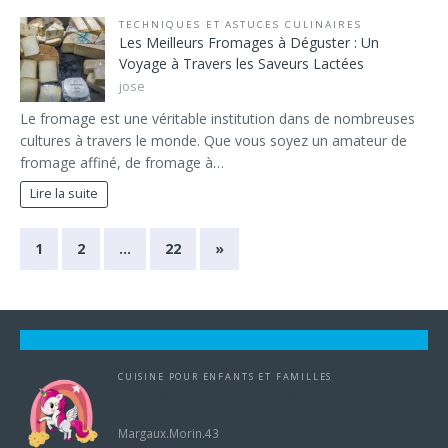
TECHNIQUES ET ASTUCES CULINAIRES
Les Meilleurs Fromages à Déguster : Un
Voyage à Travers les Saveurs Lactées
jose
Le fromage est une véritable institution dans de nombreuses
cultures à travers le monde. Que vous soyez un amateur de
fromage affiné, de fromage à…
Lire la suite
1
2
…
22
»
CUISINE POUR ENFANTS ET FAMILLES
Cuisine ludique : des crêpes en forme de licorne
pour émerveiller vos enfants
Margaux.Morin.43