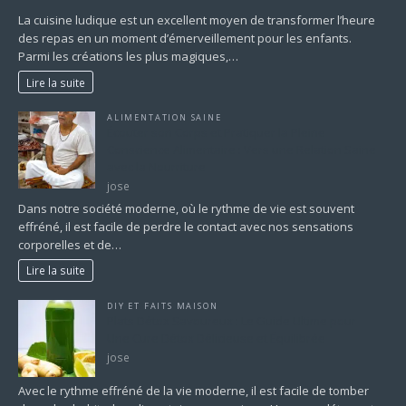
La cuisine ludique est un excellent moyen de transformer l’heure
des repas en un moment d’émerveillement pour les enfants.
Parmi les créations les plus magiques,…
Lire la suite
ALIMENTATION SAINE
Écouter son Corps et Pratiquer la Pleine
Conscience Alimentaire : Vers une Relation Saine
avec la Nourriture
jose
Dans notre société moderne, où le rythme de vie est souvent
effréné, il est facile de perdre le contact avec nos sensations
corporelles et de…
Lire la suite
DIY ET FAITS MAISON
Plats Détox Savoureux : Le Guide Ultime pour
Une Cure Détox Délicieuse et Équilibrée
jose
Avec le rythme effréné de la vie moderne, il est facile de tomber