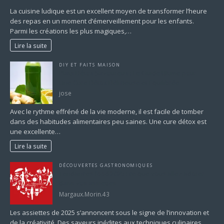
La cuisine ludique est un excellent moyen de transformer l’heure
des repas en un moment d’émerveillement pour les enfants.
Parmi les créations les plus magiques,…
Lire la suite
DIY ET FAITS MAISON
Plats Détox Savoureux : Le Guide Ultime pour
Une Cure Détox Délicieuse et Équilibrée
jose
Avec le rythme effréné de la vie moderne, il est facile de tomber
dans des habitudes alimentaires peu saines. Une cure détox est
une excellente…
Lire la suite
DÉCOUVERTES GASTRONOMIQUES
Tendances food 2025 : ce que vous allez adorer
dans vos assiettes
Margaux.Morin.43
Les assiettes de 2025 s’annoncent sous le signe de l’innovation et
de la créativité. Des saveurs inédites aux techniques culinaires