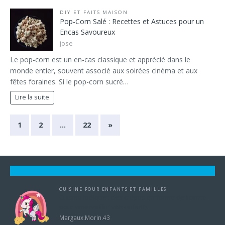
DIY ET FAITS MAISON
Pop-Corn Salé : Recettes et Astuces pour un
Encas Savoureux
jose
Le pop-corn est un en-cas classique et apprécié dans le
monde entier, souvent associé aux soirées cinéma et aux
fêtes foraines. Si le pop-corn sucré…
Lire la suite
1
2
…
22
»
CUISINE POUR ENFANTS ET FAMILLES
Cuisine ludique : des crêpes en forme de licorne
pour émerveiller vos enfants
Margaux.Morin.43