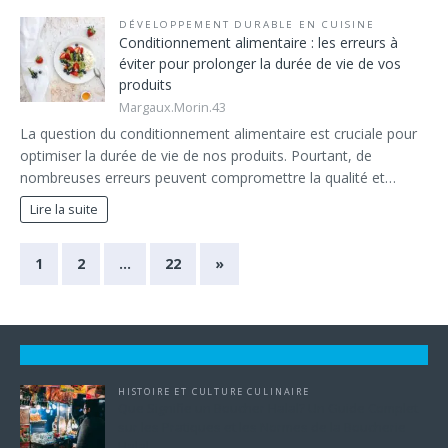
DÉVELOPPEMENT DURABLE EN CUISINE
Conditionnement alimentaire : les erreurs à
éviter pour prolonger la durée de vie de vos
produits
Margaux.Morin.43
La question du conditionnement alimentaire est cruciale pour
optimiser la durée de vie de nos produits. Pourtant, de
nombreuses erreurs peuvent compromettre la qualité et…
Lire la suite
1
2
…
22
»
HISTOIRE ET CULTURE CULINAIRE
Que Signifie un Boucher Halal? Un Guide Complet
sur les Pratiques et les Normes de la Boucherie
Halal