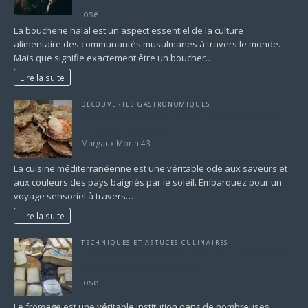
jose
La boucherie halal est un aspect essentiel de la culture
alimentaire des communautés musulmanes à travers le monde.
Mais que signifie exactement être un boucher…
Lire la suite
DÉCOUVERTES GASTRONOMIQUES
À la découverte de la cuisine méditerranéenne :
un voyage ensoleillé
Margaux.Morin.43
La cuisine méditerranéenne est une véritable ode aux saveurs et
aux couleurs des pays baignés par le soleil. Embarquez pour un
voyage sensoriel à travers…
Lire la suite
TECHNIQUES ET ASTUCES CULINAIRES
Les Meilleurs Fromages à Déguster : Un Voyage à
Travers les Saveurs Lactées
jose
Le fromage est une véritable institution dans de nombreuses