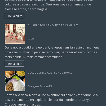
cultures à travers le monde. Que vous soyez un amateur de
fromage affiné, de fromage à…
Lire la suite
CUISINE POUR ENFANTS ET FAMILLES
Le Plaisir du Repas Familial : Délicieux et à Petit
Budget !
jose
Dans notre quotidien trépidant, le repas familial reste un moment
privilégié où chacun peut se retrouver, partager et savourer des
mets délicieux. Mais comment combiner…
Lire la suite
DÉCOUVERTES GASTRONOMIQUES
Tour du monde en 7 currys : découvrez des
saveurs uniques
Margaux.Morin.43
Partez à la découverte d’une aventure culinaire exceptionnelle à
travers le monde en explorant le tour du monde en 7 currys.
Chaque région offre des…