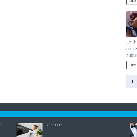
Lire
Le th
un vé
cultu
Lire
1
E
RECETTES
Recettes sans sucre ajouté mais
pleines de saveurs