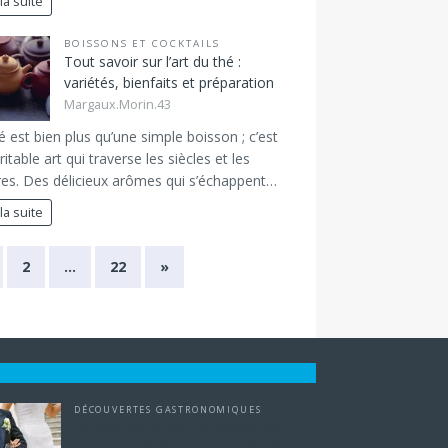
 la suite
BOISSONS ET COCKTAILS
Tout savoir sur l’art du thé :
variétés, bienfaits et préparation
Margaux.Morin.43
é est bien plus qu’une simple boisson ; c’est
ritable art qui traverse les siècles et les
res. Des délicieux arômes qui s’échappent…
 la suite
2
…
22
»
DÉCOUVERTES GASTRONOMIQUES
Derrière les bulles : les secrets qui
distinguent le champagne Bollinger