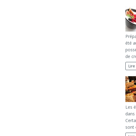
Prépa
été a
possé
de c
Lire
Les é
dans 
Certa
sont