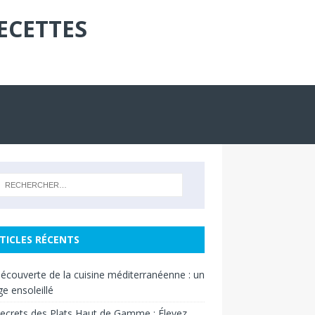
ECETTES
TICLES RÉCENTS
découverte de la cuisine méditerranéenne : un
e ensoleillé
ecrets des Plats Haut de Gamme : Élevez