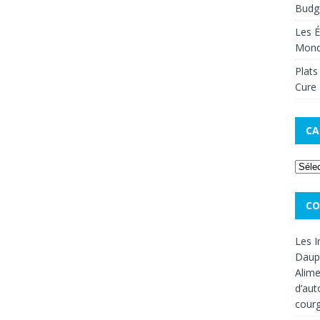
Budge
Les É
Mon
Plats
Cure 
CA
CO
Les I
Dauph
Alime
d’aut
cour