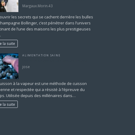
Margaux.Morin.43
uvrir les secrets qui se cachent derrière les bulles
champagne Bollinger, c’est pénétrer dans l’univers
cinant de l’une des maisons les plus prestigieuses
…
re la suite
ALIMENTATION SAINE
Les avantages de la cuisson vapeur
jose
cuisson à la vapeur est une méthode de cuisson
ienne et respectée qui a résisté à l’épreuve du
ps. Utilisée depuis des millénaires dans…
re la suite