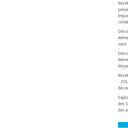
Recet
yaour
Impac
condi
Décou
Alime
sans 
Décou
Alime
Moyen
Recet
- ZOU
décou
Explo
des 
des p