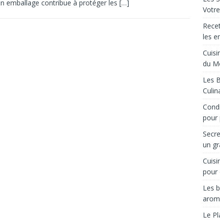
n emballage contribue à protéger les
[…]
Votre
Recet
les e
Cuisi
du M
Les B
Culin
Condi
pour 
Secre
un gr
Cuisi
pour 
Les b
arom
Le Pl