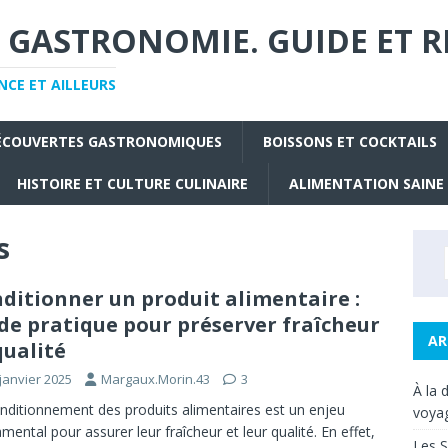
 GASTRONOMIE. GUIDE ET R
CE ET AILLEURS
ÉCOUVERTES GASTRONOMIQUES
BOISSONS ET COCKTAILS
HISTOIRE ET CULTURE CULINAIRE
ALIMENTATION SAINE
s
ditionner un produit alimentaire :
de pratique pour préserver fraîcheur
AR
qualité
janvier 2025
Margaux.Morin.43
3
À la 
nditionnement des produits alimentaires est un enjeu
voyag
mental pour assurer leur fraîcheur et leur qualité. En effet,
Les S