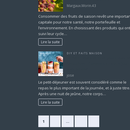
Margaux.Morin.43
Consommer des fruits de saison revêt une importa
capitale pour notre santé, notre portefeuille et
l’environnement. En choisissant des produits qui on
suivi leur cycle…
Lire la suite
DIY ET FAITS MAISON
Le Petit-Déjeuner Énergisant avec l
Smoothies : Commencez Votre Jour
avec Vitalité
jose
Le petit-déjeuner est souvent considéré comme le
repas le plus important de la journée, et à juste titre
Après une nuit de jeûne, notre corps…
Lire la suite
1
2
…
11
»