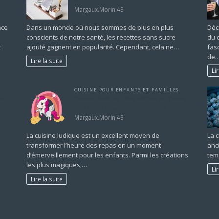
Margaux.Morin.43
nce
Dans un monde où nous sommes de plus en plus
Déco
conscients de notre santé, les recettes sans sucre
du 
t
ajouté gagnent en popularité. Cependant, cela ne…
fas
de
Lire la suite
Li
CUISINE POUR ENFANTS ET FAMILLES
es
Cuisine ludique : des crêpes en forme
née
de licorne pour émerveiller vos enfants
Margaux.Morin.43
La cuisine ludique est un excellent moyen de
La 
transformer l’heure des repas en un moment
anc
.
d’émerveillement pour les enfants. Parmi les créations
tem
les plus magiques,…
Li
Lire la suite