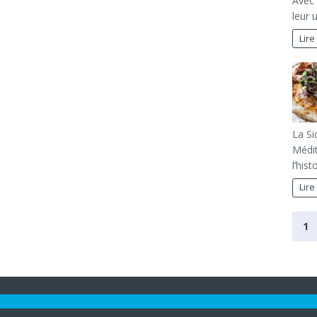
Avec 
leur 
Lire
La Si
Médit
l’his
Lire
1