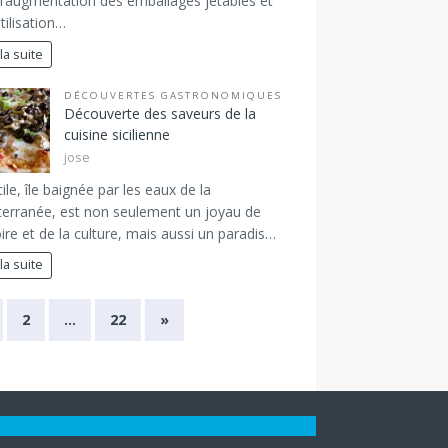
l’augmentation des emballages jetables et
utilisation…
 la suite
DÉCOUVERTES GASTRONOMIQUES
Découverte des saveurs de la
cuisine sicilienne
jose
cile, île baignée par les eaux de la
erranée, est non seulement un joyau de
toire et de la culture, mais aussi un paradis…
 la suite
2
…
22
»