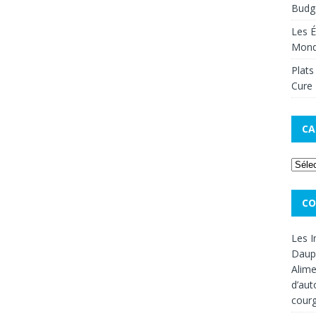
Budge
Les É
Mon
Plats
Cure 
CA
CO
Les I
Dauph
Alime
d’aut
cour