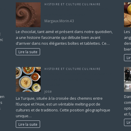
HISTOIRE ET CULTURE CULINAIRE
eine
Le chocolat : de la fève aux tablettes,
une histoire fascinante
Margaux.Morin.43
Le chocolat, tant aimé et présent dans notre quotidien,
Les
t
a une histoire fascinante qui débute bien avant
ang
ec
d’arriver dans nos élégantes boîtes et tablettes. Ce…
der
bie
Lire la suite
Li
HISTOIRE ET CULTURE CULINAIRE
Traditions Culinaires de la Turquie : Un
Voyage Gourmand au Cœur de
l’Anatolie
jose
ien
Dans
La Turquie, située à la croisée des chemins entre
ds
com
l’Europe et l’Asie, est un véritable melting-pot de
s
opt
cultures et de traditions. Cette position géographique
et 
unique…
Li
Lire la suite