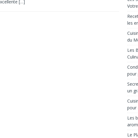
xcellente
[…]
Votre
Recet
les e
Cuisi
du M
Les B
Culin
Condi
pour 
Secre
un gr
Cuisi
pour 
Les b
arom
Le Pl