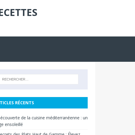
ECETTES
TICLES RÉCENTS
découverte de la cuisine méditerranéenne : un
e ensoleillé
ecrets des Plats Haut de Gamme : Élevez