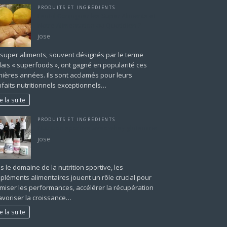
PRODUITS ET INGRÉDIENTS
Faut-il Conjuguer les Super Aliments et
Notre Alimentation au Quotidien ?
jose
 super aliments, souvent désignés par le terme
lais « superfoods », ont gagné en popularité ces
nières années. Ils sont acclamés pour leurs
nfaits nutritionnels exceptionnels…
re la suite
PRODUITS ET INGRÉDIENTS
Nutrition sportive avec whey glutamine
jose
 le domaine de la nutrition sportive, les
pléments alimentaires jouent un rôle crucial pour
imiser les performances, accélérer la récupération
favoriser la croissance…
re la suite