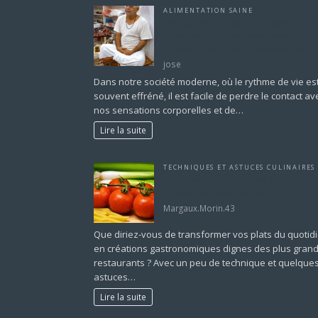
ALIMENTATION SAINE
Écouter son Corps et Pratiquer la Pl
Conscience Alimentaire : Vers une
Relation Saine avec la Nourriture
jose
Dans notre société moderne, où le rythme de vie es
souvent effréné, il est facile de perdre le contact av
nos sensations corporelles et de…
Lire la suite
TECHNIQUES ET ASTUCES CULINAIRES
10 astuces de chef pour des plats
dignes d’un restaurant
Margaux.Morin.43
Que diriez-vous de transformer vos plats du quotid
en créations gastronomiques dignes des plus gran
restaurants ? Avec un peu de technique et quelque
astuces…
Lire la suite