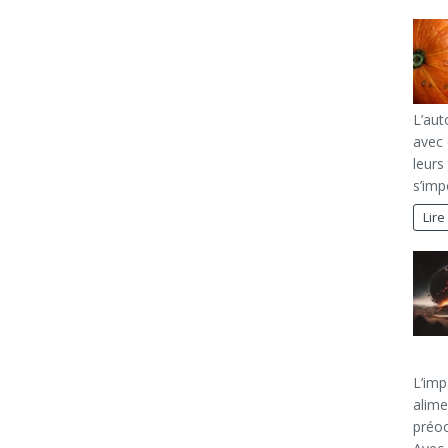
L’aut
avec 
leurs
s’im
Lire
L’imp
alime
préoc