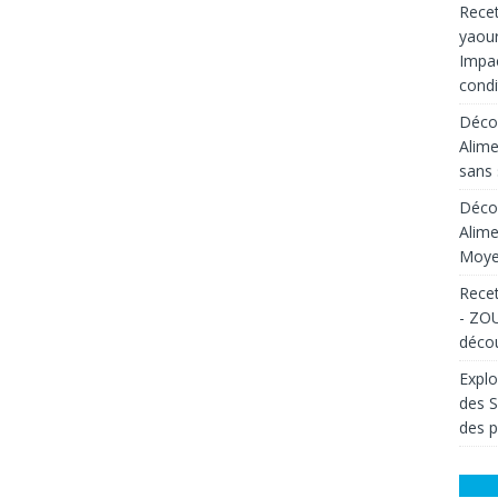
Recet
yaour
Impac
condi
Décou
Alime
sans 
Décou
Alime
Moyen
Recet
- ZOU
décou
Explo
des 
des p