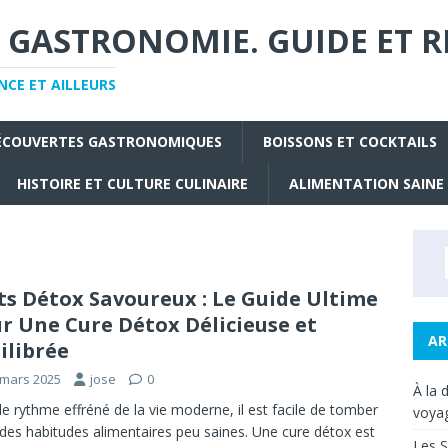
 GASTRONOMIE. GUIDE ET R
CE ET AILLEURS
ÉCOUVERTES GASTRONOMIQUES
BOISSONS ET COCKTAILS
HISTOIRE ET CULTURE CULINAIRE
ALIMENTATION SAINE
ts Détox Savoureux : Le Guide Ultime
r Une Cure Détox Délicieuse et
AR
ilibrée
 mars 2025
jose
0
À la 
le rythme effréné de la vie moderne, il est facile de tomber
voyag
des habitudes alimentaires peu saines. Une cure détox est
Les S